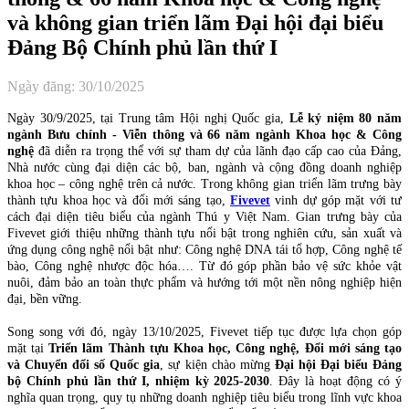
và không gian triển lãm Đại hội đại biểu
Đảng Bộ Chính phủ lần thứ I
Ngày đăng: 30/10/2025
Ngày 30/9/2025, tại Trung tâm Hội nghị Quốc gia,
Lễ kỷ niệm 80 năm
ngành Bưu chính - Viễn thông và 66 năm ngành Khoa học & Công
nghệ
đã diễn ra trọng thể với sự tham dự của lãnh đạo cấp cao của Đảng,
Nhà nước cùng đại diện các bộ, ban, ngành và cộng đồng doanh nghiệp
khoa học – công nghệ trên cả nước. Trong không gian triển lãm trưng bày
thành tựu khoa học và đổi mới sáng tạo,
Fivevet
vinh dự góp mặt với tư
cách đại diện tiêu biểu của ngành Thú y Việt Nam. Gian trưng bày của
Fivevet giới thiệu những thành tựu nổi bật trong nghiên cứu, sản xuất và
ứng dụng công nghệ nổi bật như: Công nghệ DNA tái tổ hợp, Công nghệ tế
bào, Công nghệ nhược độc hóa…. Từ đó góp phần bảo vệ sức khỏe vật
nuôi, đảm bảo an toàn thực phẩm và hướng tới một nền nông nghiệp hiện
đại, bền vững.
Song song với đó, ngày 13/10/2025, Fivevet tiếp tục được lựa chọn góp
mặt tại
Triển lãm Thành tựu Khoa học, Công nghệ, Đổi mới sáng tạo
và Chuyển đổi số Quốc gia
, sự kiện chào mừng
Đại hội Đại biểu Đảng
bộ Chính phủ lần thứ I, nhiệm kỳ 2025-2030
. Đây là hoạt động có ý
nghĩa quan trọng, quy tụ những doanh nghiệp tiêu biểu trong lĩnh vực khoa