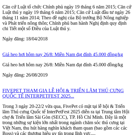
Căn cứ Luật tổ chức Chính phủ ngày 19 tháng 6 năm 2015; Căn cứ
Luật thú y ngày 19 tháng 6 năm 2015; Căn cứ Luật đầu tư ngày 26
tháng 11 năm 2014; Theo đề nghị của Bộ trưởng Bộ Nông nghiệp
và Phát triển nông thôn; Chính phủ ban hành Nghị định quy định
chi Tiết một số Điều của Luật thú y.
Ngày đăng: 18/04/2018
Giá heo hơi hôm nay 26/8: Miền Nam đạt đỉnh 45.000 đồng/kg
Giá heo hơi hôm nay 26/8: Miền Nam đạt đỉnh 45.000 đồng/kg
Ngày đăng: 26/08/2019
FIVEPET THAM GIA LỄ HỘI & TRIỂN LÃM THÚ CƯNG
QUỐC TẾ INTERPETFEST 2025...
Trong 3 ngày 20-22/2 vừa qua, FivePet có mặt tại lễ hội & Triển
lãm Thú cưng Quốc tế InterPetFest 2025 diễn ra tại Trung tâm Hội
chợ & Triển lãm Sài Gòn (SECC), TP. Hồ Chí Minh. Đây là một
trong những sự kiện lớn nhất trong ngành chăm sóc thú cưng tại
Việt Nam, thu hút hàng nghìn khách tham quan (bao gồm các các
Boss) và các thương hiệu uy tín trong lĩnh vực....