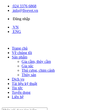
024 3376 6868
info@fivevet.vn
Đăng nhập
VN
ENG
Trang chủ
Về chúng tôi
Sản phẩm
Gia cầm, thủy cầm
Gia súc
Thú cưng, chim cảnh
Thủy sản
Dịch vụ
Tài liệu kỹ thuật
Tin tức
Tuyển dụng
Liên hệ