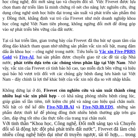
học công nghệ, đổi mới sáng tạo và chuyển đổi số. Việc Fivevet được lựa
chọn tham dự triển lãm là minh chứng rõ nét cho năng lực nghiên cứu, ứng
dụng công nghệ sinh học hiện đại trong sản xuất và phát triển sản phẩm thú
y. Đồng thời, khẳng định vai trò của Fivevet như một doanh nghiệp khoa
học công nghệ Việt Nam tiên phong, không ngừng đổi mới để đóng góp
vào sự phát triển bền vững của đất nước.
Tại cả hai triển lãm, gian trưng bày của Fivevet đã thu hút sự quan tâm của
đông đảo khách tham quan nhờ những sản phẩm vắc xin nổi bật, mang đậm
dấu ấn khoa học – công nghệ trong nước. Tiêu biểu là
Vắc xin Five-PRRS
Gold
và
Five-AI
, hai sản phẩm được chuyển giao từ các đề tài cấp Nhà
nước,
phát triển dựa trên các chủng virus phân lập tại Việt Nam
. Nhờ
vậy, vắc xin của Fivevet có tính bảo hộ cao, tạo miễn dịch bền vững và hiệu
quả bảo hộ vượt trội đối với các chủng gây bệnh đang lưu hành tại Việt
Nam - đây chính là lợi thế khác biệt của vắc xin nội địa so với nhập khẩu.
Không dừng lại ở đó,
Fivevet còn nghiên cứu và sản xuất thành công
nhiều loại vắc xin phối hợp
- có khả năng phòng nhiều bệnh cùng lúc,
giúp giảm số lần tiêm, tiết kiệm chi phí và nâng cao hiệu quả chăn nuôi.
Nổi bật có thể kể đến
Five-ND.IB.AI
và
Five-ND.IB.EDS
, những sản
phẩm được thiết kế để phòng đồng thời nhiều bệnh thường gặp trên gia
cầm, đáp ứng tốt nhu cầu thực tiễn của trang trại chăn nuôi.
Với tinh thần “Khoa học, Công nghệ, Đổi mới sáng tạo và Chuyển
đổi số là động lực đột phá phát triển đất nước”, Fivevet đã làm chủ
nhiều công nghệ hiện đại như di truyền ngược, tái tổ hợp,… trong