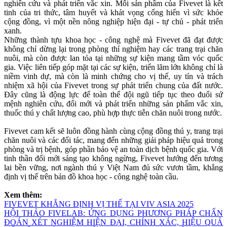
nghiên cứu và phát triển vắc xin. Mỗi sản phẩm của Fivevet là kết
tinh của tri thức, tâm huyết và khát vọng cống hiến vì sức khỏe
cộng đồng, vì một nền nông nghiệp hiện đại - tự chủ - phát triển
xanh.
Những thành tựu khoa học - công nghệ mà Fivevet đã đạt được
không chỉ dừng lại trong phòng thí nghiệm hay các trang trại chăn
nuôi, mà còn được lan tỏa tại những sự kiện mang tầm vóc quốc
gia. Việc liên tiếp góp mặt tại các sự kiện, triển lãm lớn không chỉ là
niềm vinh dự, mà còn là minh chứng cho vị thế, uy tín và trách
nhiệm xã hội của Fivevet trong sự phát triển chung của đất nước.
Đây cũng là động lực để toàn thể đội ngũ tiếp tục theo đuổi sứ
mệnh nghiên cứu, đổi mới và phát triển những sản phẩm vắc xin,
thuốc thú y chất lượng cao, phù hợp thực tiễn chăn nuôi trong nước.
Fivevet cam kết sẽ luôn đồng hành cùng cộng đồng thú y, trang trại
chăn nuôi và các đối tác, mang đến những giải pháp hiệu quả trong
phòng và trị bệnh, góp phần bảo vệ an toàn dịch bệnh quốc gia. Với
tinh thần đổi mới sáng tạo không ngừng, Fivevet hướng đến tương
lai bền vững, nơi ngành thú y Việt Nam đủ sức vươn tầm, khẳng
định vị thế trên bản đồ khoa học - công nghệ toàn cầu.
Xem thêm:
FIVEVET KHẲNG ĐỊNH VỊ THẾ TẠI VIV ASIA 2025
HỘI THẢO FIVELAB: ỨNG DỤNG PHƯƠNG PHÁP CHẨN
ĐOÁN XÉT NGHIỆM HIỆN ĐẠI, CHÍNH XÁC, HIỆU QUẢ