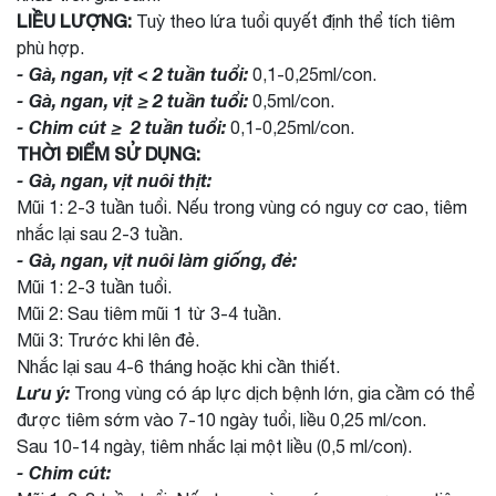
LIỀU LƯỢNG:
Tuỳ theo lứa tuổi quyết định thể tích tiêm
phù hợp.
- Gà, ngan, vịt < 2 tuần tuổi:
0,1-0,25ml/con.
- Gà, ngan, vịt ≥ 2 tuần tuổi:
0,5ml/con.
- Chim cút ≥ 2 tuần tuổi:
0,1-0,25ml/con.
THỜI ĐIỂM SỬ DỤNG:
- Gà, ngan, vịt nuôi thịt:
Mũi 1: 2-3 tuần tuổi. Nếu trong vùng có nguy cơ cao, tiêm
nhắc lại sau 2-3 tuần.
- Gà, ngan, vịt nuôi làm giống, đẻ:
Mũi 1: 2-3 tuần tuổi.
Mũi 2: Sau tiêm mũi 1 từ 3-4 tuần.
Mũi 3: Trước khi lên đẻ.
Nhắc lại sau 4-6 tháng hoặc khi cần thiết.
Lưu ý:
Trong vùng có áp lực dịch bệnh lớn, gia cầm có thể
được tiêm sớm vào 7-10 ngày tuổi, liều 0,25 ml/con.
Sau 10-14 ngày, tiêm nhắc lại một liều (0,5 ml/con).
- Chim cút: