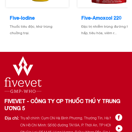
Five-Iodine
Five-Amoxcol 220
Thuốc tiêu độc, khử trùng
Đặc trị nhiễm trùng đường hô
chuồng trại.
hấp, tiêu hóa, viêm r...
FIVEVET - CÔNG TY CP THUỐC THÚ Y TRUNG
ƯƠNG 5
Địa chỉ:
Trụ sở chính: Cụm CN Hà Bình Phương, Thường Tín, Hà Nội.
CN Hồ Chí Minh: Số 60 đường TA19A, P. Thới An, TP HCM.