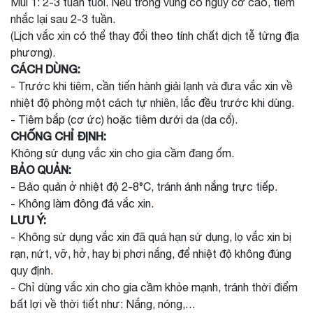
Mũi 1: 2-3 tuần tuổi. Nếu trong vùng có nguy cơ cao, tiêm
nhắc lại sau 2-3 tuần.
(Lịch vắc xin có thể thay đổi theo tính chất dịch tễ từng địa
phương).
CÁCH DÙNG:
- Trước khi tiêm, cần tiến hành giải lạnh và đưa vắc xin về
nhiệt độ phòng một cách tự nhiên, lắc đều trước khi dùng.
- Tiêm bắp (cơ ức) hoặc tiêm dưới da (da cổ).
CHỐNG CHỈ ĐỊNH:
Không sử dụng vắc xin cho gia cầm đang ốm.
BẢO QUẢN:
- Bảo quản ở nhiệt độ 2-8°C, tránh ánh nắng trực tiếp.
- Không làm đông đá vắc xin.
LƯU Ý:
- Không sử dụng vắc xin đã quá hạn sử dụng, lọ vắc xin bị
rạn, nứt, vỡ, hở, hay bị phơi nắng, để nhiệt độ không đúng
quy định.
- Chỉ dùng vắc xin cho gia cầm khỏe mạnh, tránh thời điểm
bất lợi về thời tiết như: Nắng, nóng,…