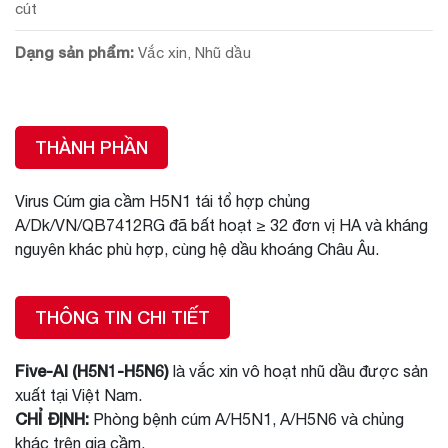
cút
Dạng sản phẩm:
Vắc xin, Nhũ dầu
THÀNH PHẦN
Virus Cúm gia cầm H5N1 tái tổ hợp chủng
A/Dk/VN/QB7412RG đã bất hoạt ≥ 32 đơn vị HA và kháng
nguyên khác phù hợp, cùng hệ dầu khoáng Châu Âu.
THÔNG TIN CHI TIẾT
Five-AI (H5N1-H5N6)
là vắc xin vô hoạt nhũ dầu được sản
xuất tại Việt Nam.
CHỈ ĐỊNH:
Phòng bệnh cúm A/H5N1, A/H5N6 và chủng
khác trên gia cầm.