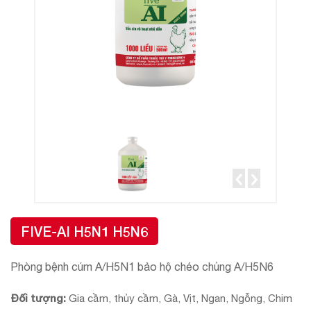
FIVE-AI H5N1 H5N6
Phòng bệnh cúm A/H5N1 bảo hộ chéo chủng A/H5N6
Đối tượng:
Gia cầm, thủy cầm, Gà, Vịt, Ngan, Ngỗng, Chim