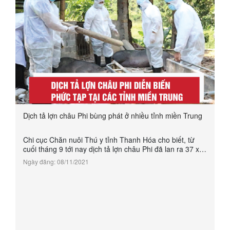
Dịch tả lợn châu Phi bùng phát ở nhiều tỉnh miền Trung
Chi cục Chăn nuôi Thú y tỉnh Thanh Hóa cho biết, từ
cuối tháng 9 tới nay dịch tả lợn châu Phi đã lan ra 37 xã
của 8 huyện. Tổng số lợn phải tiêu hủy hơn 1.900 con,
Ngày đăng: 08/11/2021
trên 122.000 kg.