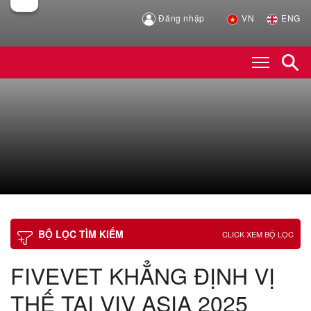
Đăng nhập
VN
ENG
BỘ LỌC TÌM KIẾM
CLICK XEM BỘ LỌC
FIVEVET KHẲNG ĐỊNH VỊ
THẾ TẠI VIV ASIA 2025