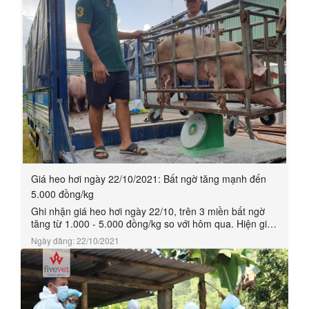
mạc Hội thao “ Sức khỏe để sản xuất”....
Giá heo hơi ngày 22/10/2021: Bất ngờ tăng mạnh đến
5.000 đồng/kg
Ghi nhận giá heo hơi ngày 22/10, trên 3 miền bất ngờ
tăng từ 1.000 - 5.000 đồng/kg so với hôm qua. Hiện giá
heo hơi được thu mua trong khoảng 33.000 - 38.000
Ngày đăng: 22/10/2021
đồng/kg.