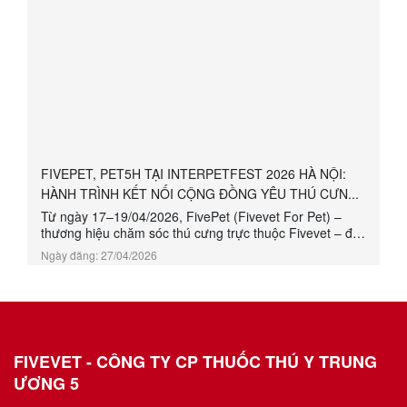
FIVEPET, PET5H TẠI INTERPETFEST 2026 HÀ NỘI:
HÀNH TRÌNH KẾT NỐI CỘNG ĐỒNG YÊU THÚ CƯN...
Từ ngày 17–19/04/2026, FivePet (Fivevet For Pet) –
thương hiệu chăm sóc thú cưng trực thuộc Fivevet – đã
tham gia InterPetFest 2026 Hà Nội tại gian hàng 33–34
Ngày đăng: 27/04/2026
với nhiều hoạt động trải nghiệm hấp dẫn.
FIVEVET - CÔNG TY CP THUỐC THÚ Y TRUNG
ƯƠNG 5