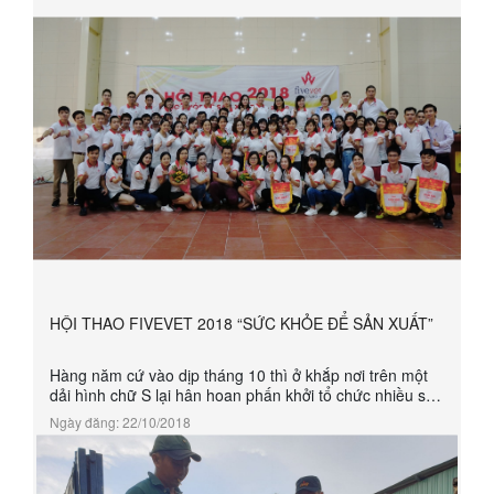
HỘI THAO FIVEVET 2018 “SỨC KHỎE ĐỂ SẢN XUẤT”
Hàng năm cứ vào dịp tháng 10 thì ở khắp nơi trên một
dải hình chữ S lại hân hoan phấn khởi tổ chức nhiều sự
kiện văn hóa, văn nghệ, thể dục, thể thao … chào mừng
Ngày đăng: 22/10/2018
ngày thành lập HLHPN Việt Nam 20-10. Hòa chung
trong không khí đó, ngày 06 tháng 10 năm 2018, Công
ty cổ phần thuốc thú y Trung ương 5 chính thức khai