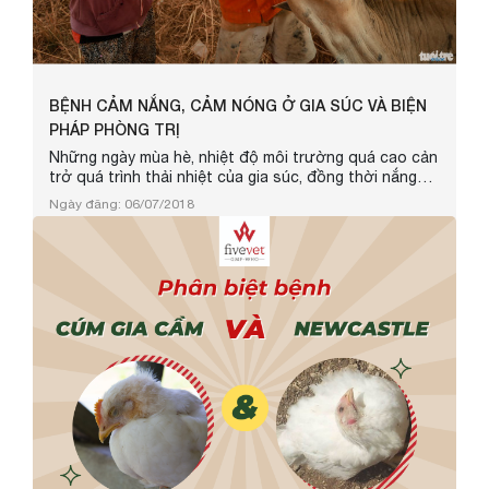
BỆNH CẢM NẮNG, CẢM NÓNG Ở GIA SÚC VÀ BIỆN
PHÁP PHÒNG TRỊ
Những ngày mùa hè, nhiệt độ môi trường quá cao cản
trở quá trình thải nhiệt của gia súc, đồng thời nắng
nóng chiếu trực tiếp dẫn đến thân nhiệt gia tăng quá
Ngày đăng: 06/07/2018
mức dễ gây ra bệnh cảm nắng, cảm nóng gây thiệt hại
về kinh tế cho người chăn nuôi.