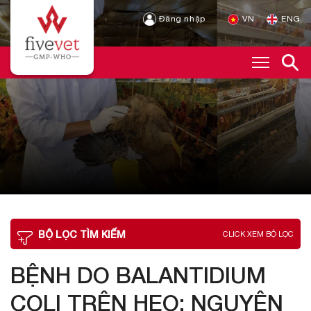
Đăng nhập
VN
ENG
BỘ LỌC TÌM KIẾM
CLICK XEM BỘ LỌC
BỆNH DO BALANTIDIUM
COLI TRÊN HEO: NGUYÊN