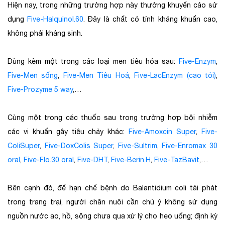
Hiện nay, trong những trường hợp này thường khuyến cáo sử
dụng
Five-Halquinol.60
. Đây là chất có tính kháng khuẩn cao,
không phải kháng sinh.
Dùng kèm một trong các loại men tiêu hóa sau:
Five-Enzym
,
Five-Men sống
,
Five-Men Tiêu Hoá
,
Five-LacEnzym (cao tỏi)
,
Five-Prozyme 5 way
,…
Cùng một trong các thuốc sau trong trường hợp bội nhiễm
các vi khuẩn gây tiêu chảy khác:
Five-Amoxcin Super
,
Five-
ColiSuper
,
Five-DoxColis Super
,
Five-Sultrim
,
Five-Enromax 30
oral
,
Five-Flo.30 oral
,
Five-DHT
,
Five-Berin.H
,
Five-TazBavit
,…
Bên cạnh đó, để hạn chế bệnh do Balantidium coli tái phát
trong trang trại, người chăn nuôi cần chú ý không sử dụng
nguồn nước ao, hồ, sông chưa qua xử lý cho heo uống; định kỳ