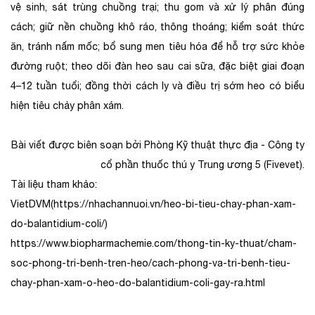
vệ sinh, sát trùng chuồng trại; thu gom và xử lý phân đúng
cách; giữ nền chuồng khô ráo, thông thoáng; kiểm soát thức
ăn, tránh nấm mốc; bổ sung men tiêu hóa để hỗ trợ sức khỏe
đường ruột; theo dõi đàn heo sau cai sữa, đặc biệt giai đoạn
4–12 tuần tuổi; đồng thời cách ly và điều trị sớm heo có biểu
hiện tiêu chảy phân xám.
Bài viết được biên soạn bởi Phòng Kỹ thuật thực địa - Công ty
cổ phần thuốc thú y Trung ương 5 (Fivevet).
Tài liệu tham khảo:
VietDVM(https://nhachannuoi.vn/heo-bi-tieu-chay-phan-xam-
do-balantidium-coli/)
https://www.biopharmachemie.com/thong-tin-ky-thuat/cham-
soc-phong-tri-benh-tren-heo/cach-phong-va-tri-benh-tieu-
chay-phan-xam-o-heo-do-balantidium-coli-gay-ra.html