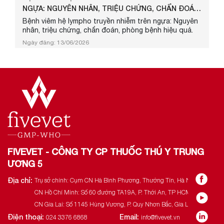
NGỰA: NGUYÊN NHÂN, TRIỆU CHỨNG, CHẨN ĐOÁN
VÀ PH...
Bệnh viêm hệ lympho truyền nhiễm trên ngựa: Nguyên
nhân, triệu chứng, chẩn đoán, phòng bệnh hiệu quả.
Ngày đăng: 13/06/2026
FIVEVET - CÔNG TY CP THUỐC THÚ Y TRUNG
ƯƠNG 5
Địa chỉ:
Trụ sở chính: Cụm CN Hà Bình Phương, Thường Tín, Hà Nội.
CN Hồ Chí Minh: Số 60 đường TA19A, P. Thới An, TP HCM.
CN Gia Lai: Số 1145 Hùng Vương, P. Quy Nhơn Bắc, Gia Lai.
Điện thoại:
Email:
024 3376 6868
info@fivevet.vn