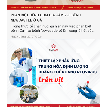
PHÂN BIỆT BỆNH CÚM GIA CẦM VỚI BỆNH
NEWCASTLE Ở GÀ
Trong thực tế chăn nuôi gà hiện nay, việc phân biệt
bệnh Cúm và bệnh Newcastle về lâm sàng là hết sức
khó khăn. Sự nhầm lẫn trên là mối nguy cơ tiềm ẩn
Ngày đăng: 25/07/2024
đáng sợ, là nguyên nhân để phát tán Đại dịch Cúm gia
cầm ra diện rộng. Nguyên nhân của sự nhầm lẫn giữa
bệnh Cúm gia cầm và bệnh Newcastle là do những
biểu hiện về bệnh Cúm và Newcastle đã có những
thay đổi. Chính vì thế Fi...