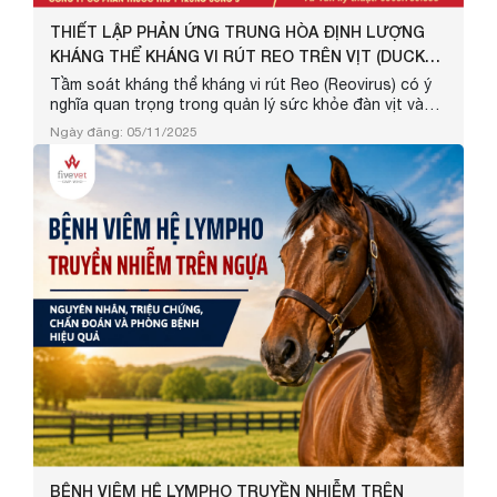
THIẾT LẬP PHẢN ỨNG TRUNG HÒA ĐỊNH LƯỢNG
KHÁNG THỂ KHÁNG VI RÚT REO TRÊN VỊT (DUCK
REO...
Tầm soát kháng thể kháng vi rút Reo (Reovirus) có ý
nghĩa quan trọng trong quản lý sức khỏe đàn vịt và
nâng cao hiệu quả chăn nuôi. Việc kiểm tra giúp đánh
Ngày đăng: 05/11/2025
giá hiệu quả miễn dịch sau tiêm phòng, phát hiện sớm
nguy cơ nhiễm bệnh và giảm thiểu thiệt hại kinh tế.
đến năng suất đàn vịt. Bài viết dưới đây, Fivevet sẽ
cung cấp thông tin về các vai trò và tầm quan trọng
của việc ...
BỆNH VIÊM HỆ LYMPHO TRUYỀN NHIỄM TRÊN