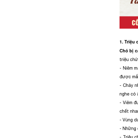
1. Triệu
Chó bị c
triệu ch
- Niêm m
được mắ
- Chảy n
nghe có 
- Viêm đ
chết nha
- Vùng da
- Những 
- Triệu c