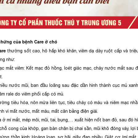
 chứng của bệnh Care ở chó
are
thường sốt cao, hô hấp khó khăn, viêm dạ dày ruột cấp và triệ
ứng như:
ạc mắt viêm: Kết mạc đỏ hồng, loét giác mạc, chảy nước mắt sau 
t.
hiều nước mũi, ban đầu loãng sau đặc dần hình thành cục mủ xanh v
âm rale do viêm phổi cấp có mủ.
ường tiêu hóa, nôn mửa liên tục, tiêu chảy có máu và niêm mạc nhầy
nh vì mất nước, mất máu, mất cân bằng điện giải.
 ở mí mắt, mép môi, mũi, tai, bụng,… xuất hiện nốt ban đỏ, sau đó h
chỗ cong của khớp, gan bàn chân bị chai sần, mũi khô đóng vảy, lợi 
hứng thần kinh: Hoảng loạn, sợ hãi, giãy đạp nhiều. Giật cơ (mí mắt, 