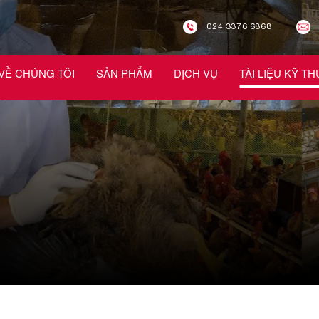
024 3376 6868
VỀ CHÚNG TÔI
SẢN PHẨM
DỊCH VỤ
TÀI LIỆU KỸ TH