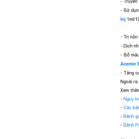
- Truyền 
- Sử dụn
Inj
1ml/1
- Trị nô
- Dịch nh
- Bổ máu
Acemin 
- Tăng c
Ngoài ra
Xem thê
-
Nguy hi
-
Các bệ
-
Bệnh gi
-
Bệnh Pa