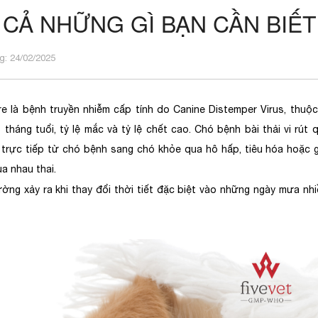
 CẢ NHỮNG GÌ BẠN CẦN BIẾ
: 24/02/2025
e là bệnh truyền nhiễm cấp tính do Canine Distemper Virus, thuộc 
 tháng tuổi, tỷ lệ mắc và tỷ lệ chết cao. Chó bệnh bài thải vi rút
 trực tiếp từ chó bệnh sang chó khỏe qua hô hấp, tiêu hóa hoặc g
a nhau thai.
ờng xảy ra khi thay đổi thời tiết đặc biệt vào những ngày mưa nh