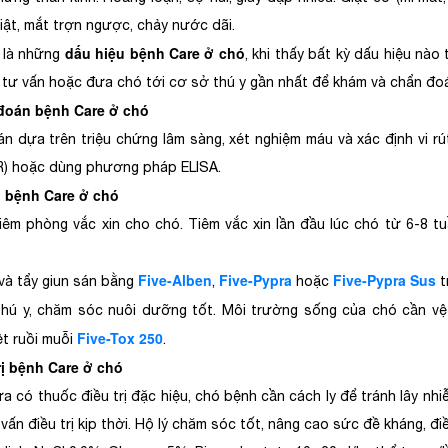
giật, mắt trợn ngược, chảy nước dãi.
dấu hiệu bệnh Care ở chó
 là những
, khi thấy bất kỳ dấu hiệu nào 
tư vấn hoặc đưa chó tới cơ sở thú y gần nhất để khám và chẩn đoán
đoán bệnh Care ở chó
n dựa trên triệu chứng lâm sàng, xét nghiệm máu và xác định vi 
) hoặc dùng phương pháp ELISA.
 bệnh Care ở chó
tiêm phòng vắc xin cho chó. Tiêm vắc xin lần đầu lúc chó từ 6-8 tu
Five-Alben
Five-Pypra
Five-Pypra Sus
 và tẩy giun sán bằng
,
hoặc
t
thú y, chăm sóc nuôi dưỡng tốt. Môi trường sống của chó cần vệ
Five-Tox 250
ệt ruồi muỗi
.
trị bệnh Care ở chó
a có thuốc điều trị đặc hiệu, chó bệnh cần cách ly để tránh lây n
ấn điều trị kịp thời. Hộ lý chăm sóc tốt, nâng cao sức đề kháng, điề