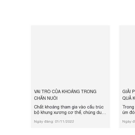
VAI TRÒ CỦA KHOÁNG TRONG
GIẢI 
CHĂN NUÔI
QUẢ K
Chất khoáng tham gia vào cấu trúc
Trong 
bộ khung xương cơ thể, chúng duy
úm đón
trì áp suất thẩm thấu, cân bằng
đặc bi
Ngày đăng: 01/11/2022
Ngày đ
Acid-Kiềm trong và ngoài cơ thể.
quyết 
Chất khoáng còn tham gia cấu trúc
triển 
Protein chức năng như: Hemoglobin,
với ki