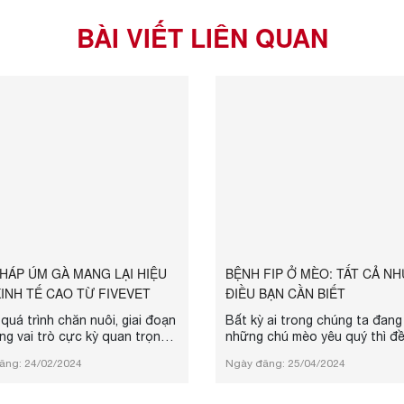
BÀI VIẾT LIÊN QUAN
PHÁP ÚM GÀ MANG LẠI HIỆU
BỆNH FIP Ở MÈO: TẤT CẢ N
INH TẾ CAO TỪ FIVEVET
ĐIỀU BẠN CẦN BIẾT
quá trình chăn nuôi, giai đoạn
Bất kỳ ai trong chúng ta đang
g vai trò cực kỳ quan trọng,
những chú mèo yêu quý thì đ
ệt là với gà con. Giai đoạn này
không muốn chúng phải đối m
ăng: 24/02/2024
Ngày đăng: 25/04/2024
định sức khỏe và sự phát
bất kỳ căn bệnh nào. Tuy nhiê
của gà trong tương lai. Fivevet,
bệnh FIP ở mèo (Feline Infect
ến thức chuyên môn sâu sắc,
Peritonitis) là một trong nhữn