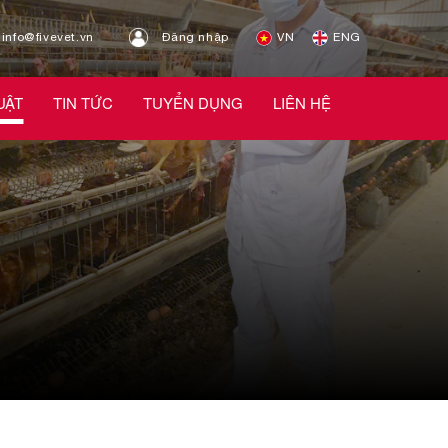
info@fivevet.vn
Đăng nhập
VN
ENG
UẬT
TIN TỨC
TUYỂN DỤNG
LIÊN HỆ