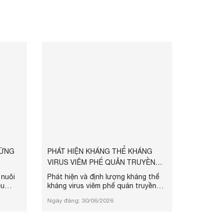
HỮNG
PHÁT HIỆN KHÁNG THỂ KHÁNG
VIRUS VIÊM PHẾ QUẢN TRUYỀN
NHIỄM IB Ở GIA CẦM BẰNG
 nuôi
Phát hiện và định lượng kháng thể
PHƯƠNG P...
ều
kháng virus viêm phế quản truyền
ặt với
nhiễm IBV bằng phương pháp ELISA.
Ngày đăng: 30/06/2026
n,
ious
g căn