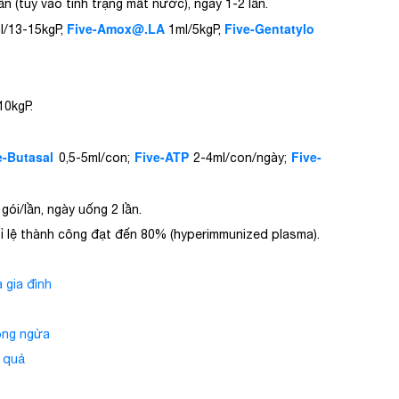
n (tùy vào tình trạng mất nước), ngày 1-2 lần.
Five-Amox@.LA
Five-Gentatylo
l/13-15kgP,
1ml/5kgP,
10kgP.
e-Butasal
Five-ATP
Five-
0,5-5ml/con;
2-4ml/con/ngày;
gói/lần, ngày uống 2 lần.
tỉ lệ thành công đạt đến 80% (hyperimmunized plasma).
 gia đình
hòng ngừa
u quả