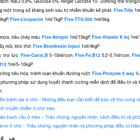
dịch: NaCl 0,9%, Glucose 5%, Ringer Lactate 10- 20ml/kg thể trọng/lầ
Five-Trile
g một trong số kháng sinh sau trị nhiễm khuẩn kế phát:
1m
Five-Licopectin
Five-TTG.500
0kgP,
1ml/7kgP,
1ml/6kg.
Five-Atropin
Five-Vitamin
K Inj
n mửa, tiêu chảy máu:
1ml/15kgP,
1ml/
Five-Bromhexin Inject
ầy mũi, khó thở:
1ml/4kgP.
Five-Canxi.B
Five-Fe.B12
Fiv
, trợ lực:
5-10ml/con;
0,2-0,7ml/con;
B12
1ml/5-10kgP.
Five-Prozyme 5 way
ường tiêu hóa, tránh loạn khuẩn đường ruột:
½ 
, phương pháp sử dụng huyết thanh cường miễn dịch để điều trị và 
m:
ểm bệnh dại ở chó - Những điều bạn cần biết để bảo vệ thú cưng và
nh truyền nhiễm ở chó mèo
ảm bạch cầu ở mèo - Triệu chứng, nguyên nhân, cách điều trị và p
rvo ở chó - Triệu chứng, nguyên nhân và phương pháp điều trị hiệ