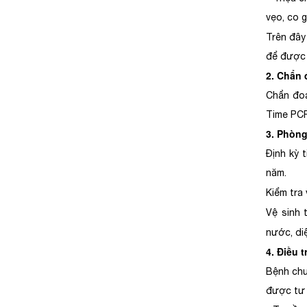
vẹo, co 
Trên đây
để được 
2. Chẩn 
Chẩn đoá
Time PCR
3. Phòng
Định kỳ 
năm.
Kiểm tra
Vệ sinh 
nước, di
4. Điều 
Bệnh chư
được tư v