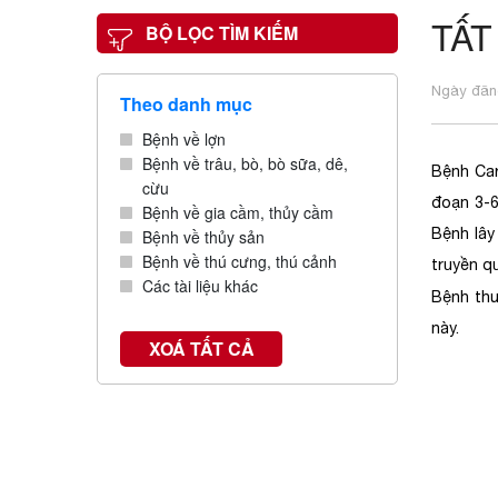
TẤT
BỘ LỌC TÌM KIẾM
Ngày đăng
Theo danh mục
Bệnh về lợn
Bệnh về trâu, bò, bò sữa, dê,
Bệnh Car
cừu
đoạn 3-6
Bệnh về gia cầm, thủy cầm
Bệnh lây
Bệnh về thủy sản
Bệnh về thú cưng, thú cảnh
truyền qu
Các tài liệu khác
Bệnh thư
này.
XOÁ TẤT CẢ