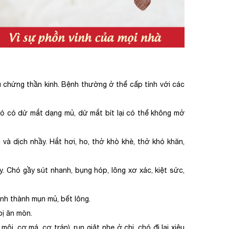
u chứng thần kinh. Bệnh thường ở thể cấp tính với các
đó có dử mắt dạng mủ, dử mắt bít lại có thể không mở
à dịch nhầy. Hắt hơi, ho, thở khò khè, thở khó khăn,
. Chó gầy sút nhanh, bụng hóp, lông xơ xác, kiệt sức,
ình thành mụn mủ, bết lông.
bị ăn mòn.
môi, cơ má, cơ trán), run giật nhẹ ở chi, chó đi lại xiêu