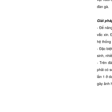
đàn gà.
Giải phá
- Để nâng
vắc xin. 
hệ thống
- Đặc biệ
sinh, nhi
- Trên đ
phải có s
lần 1 ở d
gây ảnh 