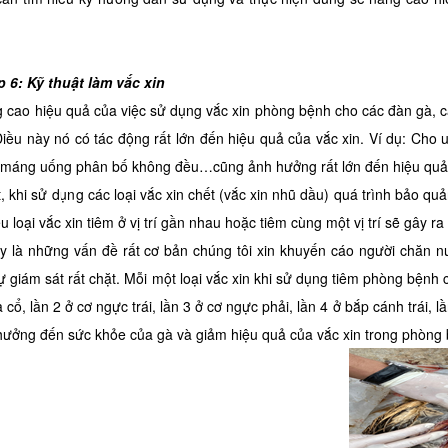
p 6: Kỹ thuật làm vắc xin
 cao hiệu quả của việc sử dụng vắc xin phòng bệnh cho các đàn gà, các
Điều này nó có tác động rất lớn đến hiệu quả của vắc xin. Ví dụ: Cho
 máng uống phân bố không đều…cũng ảnh hưởng rất lớn đến hiệu quả 
t, khi sử dụng các loại vắc xin chết (vắc xin nhũ dầu) quá trình bảo 
ều loại vắc xin tiêm ở vị trí gần nhau hoặc tiêm cùng một vị trí sẽ gây 
ây là những vấn đề rất cơ bản chúng tôi xin khuyến cáo người chăn n
ự giám sát rất chặt. Mỗi một loại vắc xin khi sử dụng tiêm phòng bệnh c
a cổ, lần 2 ở cơ ngực trái, lần 3 ở cơ ngực phải, lần 4 ở bắp cánh trái, 
hưởng đến sức khỏe của gà và giảm hiệu quả của vắc xin trong phòng