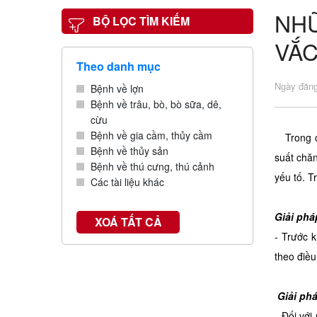
NHỮ
BỘ LỌC TÌM KIẾM
VẮC
Theo danh mục
Ngày đăng
Bệnh về lợn
Bệnh về trâu, bò, bò sữa, dê,
cừu
Bệnh về gia cầm, thủy cầm
Trong ch
Bệnh về thủy sản
suất chăn
Bệnh về thú cưng, thú cảnh
yếu tố. T
Các tài liệu khác
Giải phá
XOÁ TẤT CẢ
- Trước k
theo điều
Giải phá
- Đối với