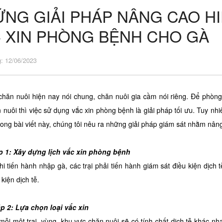
NG GIẢI PHÁP NÂNG CAO HI
 XIN PHÒNG BỆNH CHO GÀ
: 12/06/2023
ăn nuôi hiện nay nói chung, chăn nuôi gia cầm nói riêng. Để phòn
 nuôi thì việc sử dụng vắc xin phòng bệnh là giải pháp tối ưu. Tuy nh
rong bài viết này, chúng tôi nêu ra những giải pháp giám sát nhằm nân
p 1: Xây dựng lịch vắc xin phòng bệnh
hi tiến hành nhập gà, các trại phải tiến hành giám sát điều kiện dịch 
 kiện dịch tễ.
p 2: Lựa chọn loại vắc xin
 mỗi một trại, vùng, khu vực chăn nuôi sẽ có tính chất dịch tễ khác 