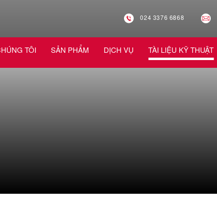
024 3376 6868
CHÚNG TÔI
SẢN PHẨM
DỊCH VỤ
TÀI LIỆU KỸ THUẬT