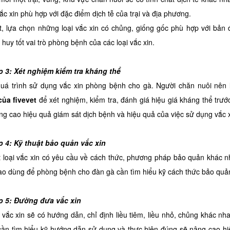
vắc xin phù hợp với đặc điểm dịch tễ của trại và địa phương.
ệt, lựa chọn những loại vắc xin có chủng, giống gốc phù hợp với bản
 huy tốt vai trò phòng bệnh của các loại vắc xin.
p 3: Xét nghiệm kiểm tra kháng thể
quá trình sử dụng vắc xin phòng bệnh cho gà. Người chăn nuôi nên
ủa fivevet
để xét nghiệm, kiểm tra, đánh giá hiệu giá kháng thể trư
 cao hiệu quả giám sát dịch bệnh và hiệu quả của việc sử dụng vắc x
p 4: Kỹ thuật bảo quản vắc xin
 loại vắc xin có yêu cầu về cách thức, phương pháp bảo quản khác nh
ào dùng để phòng bệnh cho đàn gà cần tìm hiểu kỹ cách thức bảo quản
p 5: Đường đưa vắc xin
i vắc xin sẽ có hướng dẫn, chỉ định liều tiêm, liều nhỏ, chủng khác 
 cần tìm hiểu kỹ hướng dẫn sử dụng và thực hiện đúng sẽ nâng cao h