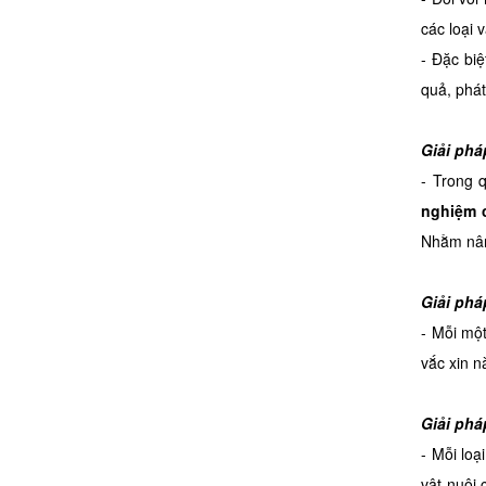
các loại 
- Đặc bi
quả, phát
Giải phá
- Trong 
nghiệm c
Nhằm nâng
Giải phá
- Mỗi một
vắc xin n
Giải phá
- Mỗi loạ
vật nuôi