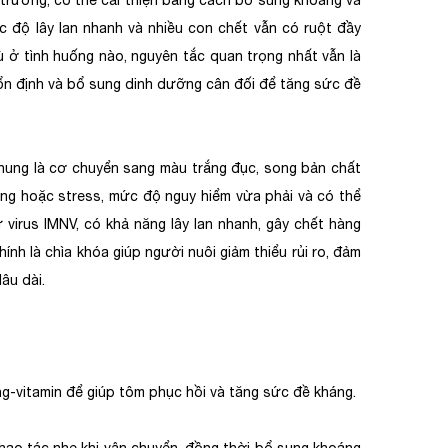
i trường, có thể cải thiện bằng cách bổ sung khoáng và
tốc độ lây lan nhanh và nhiều con chết vẫn có ruột đầy
Dù ở tình huống nào, nguyên tắc quan trọng nhất vẫn là
ổn định và bổ sung dinh dưỡng cân đối để tăng sức đề
chung là cơ chuyển sang màu trắng đục, song bản chất
ỡng hoặc stress, mức độ nguy hiểm vừa phải và có thể
 virus IMNV, có khả năng lây lan nhanh, gây chết hàng
ính là chìa khóa giúp người nuôi giảm thiểu rủi ro, đảm
âu dài.
ng-vitamin để giúp tôm phục hồi và tăng sức đề kháng.