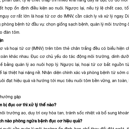
, phân đàn, tỷ lệ chết thấp thì nhiều khả năng đây là đục cơ do mô
kết hợp ổn định điều kiện ao nuôi. Ngược lại, nếu tỷ lệ chết cao, 
 nguy cơ rất lớn là hoại tử cơ do IMNV, cần cách ly và xử lý ngay. 
 phòng bệnh từ đầu vụ: chọn giống sạch bệnh, quản lý môi trường 
o đàn tôm.
ận
ơ và hoại tử cơ (IMNV) trên tôm thẻ chân trắng đều có biểu hiện 
 toàn khác nhau. Đục cơ chủ yếu do tác động môi trường, dinh dư
ế bằng quản lý ao nuôi hợp lý. Ngược lại, hoại tử cơ bắt nguồn từ
ể lại thiệt hại nặng nề. Nhận diện chính xác và phòng bệnh từ sớm ch
ôi đạt hiệu quả và hướng tới mục tiêu nuôi tôm bền vững, an toàn, l
 thường gặp
m bị đục cơ thì xử lý thế nào?
môi trường ao, duy trì oxy hòa tan, tránh sốc nhiệt và bổ sung khoá
ch nào phòng ngừa bệnh đục cơ hiệu quả?