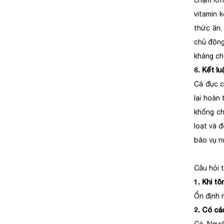
chậm lớn
vitamin 
thức ăn,
chủ động
kháng ch
6. Kết lu
Cả đục c
lại hoàn
khống ch
loạt và đ
bảo vụ nu
Câu hỏi
1. Khi tô
Ổn định 
2. Có cá