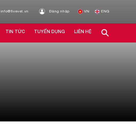
info@fivevet.vn
Đăng nhập
VN
ENG
TIN TỨC
TUYỂN DỤNG
LIÊN HỆ