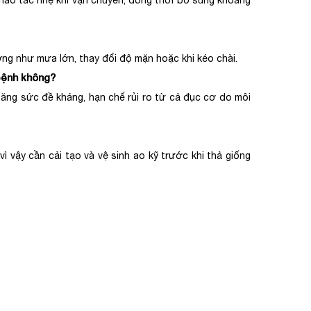
thao tác nhẹ khi vận chuyển, đồng thời bổ sung khoáng
ờng như mưa lớn, thay đổi độ mặn hoặc khi kéo chài.
 bệnh không?
tăng sức đề kháng, hạn chế rủi ro từ cả đục cơ do môi
vì vậy cần cải tạo và vệ sinh ao kỹ trước khi thả giống