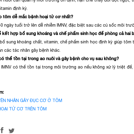
i nuôi cần quản lý môi trường ổn định, hạn chế thay đổi đột ngột, 
itamin định kỳ.
ào tôm dễ mắc bệnh hoại tử cơ nhất?
0 ngày tuổi trở lên dễ nhiễm IMNV, đặc biệt sau các cú sốc môi trư
ể kết hợp bổ sung khoáng và chế phẩm sinh học để phòng cả hai
 bổ sung khoáng chất, vitamin, chế phẩm sinh học định kỳ giúp tôm 
ẫn các tác nhân gây bệnh khác.
có thể tồn tại trong ao nuôi và gây bệnh cho vụ sau không?
 IMNV có thể tồn tại trong môi trường ao nếu không xử lý triệt để, 
m:
YÊN NHÂN GÂY ĐỤC CƠ Ở TÔM
HOẠI TỬ CƠ TRÊN TÔM