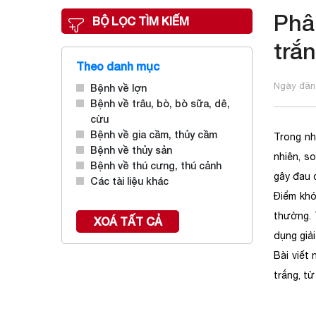
Phâ
BỘ LỌC TÌM KIẾM
trắ
Theo danh mục
Ngày đăng
Bệnh về lợn
Bệnh về trâu, bò, bò sữa, dê,
cừu
Bệnh về gia cầm, thủy cầm
Trong nh
Bệnh về thủy sản
nhiên, s
Bệnh về thú cưng, thú cảnh
gây đau 
Các tài liệu khác
Điểm khó
thường. 
XOÁ TẤT CẢ
dụng giả
Bài viết 
trắng, t