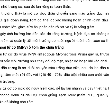
 nhỏ trong cơ, sau đó lan rộng ra toàn thân.
 thường thấy là mô cơ dọc thân chuyển sang màu trắng đục, nhi
Ở giai đoạn nặng, tôm có thể lột xác không hoàn chỉnh (dính đầu,
 chậm lớn, giảm sức ăn, phân đàn rõ rệt và tỷ lệ sống giảm.
ây ảnh hưởng lớn đến tốc độ tăng trưởng, bệnh đục cơ không man
n sớm và quản lý tốt môi trường ao nuôi, người nuôi hoàn toàn có t
hoại tử cơ (IMNV) ở tôm thẻ chân trắng
i tử cơ do virus IMNV (Infectious Myonecrosis Virus) gây ra, thườ
cú sốc môi trường như thay đổi độ mặn, nhiệt độ hoặc khi kéo chài.
 đặc trưng là cơ đuôi chuyển màu trắng đục sữa, sau đó lan dần r
g, tôm chết rớt đáy với tỷ lệ 40 – 70%, đặc biệt nhiều con chết vẫ
i trường.
i tử cơ có mức độ nguy hiểm cao, dễ lây lan nhanh và gây thiệt hại 
phòng bệnh từ đầu vụ: chọn giống sạch IMNV (kiểm PCR), quản lý
c đề kháng cho tôm.