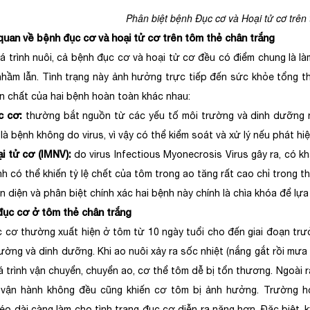
Phân biệt bệnh Đục cơ và Hoại tử cơ trên
quan về bệnh đục cơ và hoại tử cơ trên tôm thẻ chân trắng
á trình nuôi, cả bệnh đục cơ và hoại tử cơ đều có điểm chung là l
nhầm lẫn. Tình trạng này ảnh hưởng trực tiếp đến sức khỏe tổng th
ản chất của hai bệnh hoàn toàn khác nhau:
c cơ:
thường bắt nguồn từ các yếu tố môi trường và dinh dưỡng nh
là bệnh không do virus, vì vậy có thể kiểm soát và xử lý nếu phát hi
i tử cơ (IMNV):
do virus Infectious Myonecrosis Virus gây ra, có kh
h có thể khiến tỷ lệ chết của tôm trong ao tăng rất cao chỉ trong th
 diện và phân biệt chính xác hai bệnh này chính là chìa khóa để lựa 
đục cơ ở tôm thẻ chân trắng
 cơ thường xuất hiện ở tôm từ 10 ngày tuổi cho đến giai đoạn trư
ường và dinh dưỡng. Khi ao nuôi xảy ra sốc nhiệt (nắng gắt rồi mưa 
á trình vận chuyển, chuyển ao, cơ thể tôm dễ bị tổn thương. Ngoài 
 vận hành không đều cũng khiến cơ tôm bị ảnh hưởng. Trường h
éo dài càng làm cho tình trạng đục cơ diễn ra nặng hơn. Đặc biệt, 