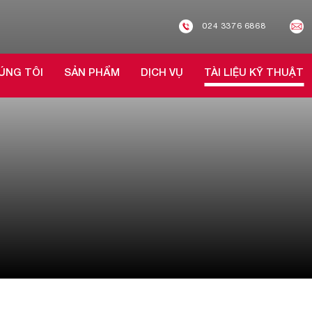
024 3376 6868
ÚNG TÔI
SẢN PHẨM
DỊCH VỤ
TÀI LIỆU KỸ THUẬT