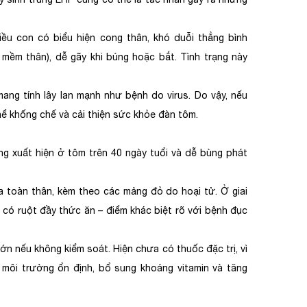
ều con có biểu hiện cong thân, khó duỗi thẳng bình
 mềm thân), dễ gãy khi búng hoặc bắt. Tình trạng này
g tính lây lan mạnh như bệnh do virus. Do vậy, nếu
hể khống chế và cải thiện sức khỏe đàn tôm.
ng xuất hiện ở tôm trên 40 ngày tuổi và dễ bùng phát
a toàn thân, kèm theo các mảng đỏ do hoại tử. Ở giai
n có ruột đầy thức ăn – điểm khác biệt rõ với bệnh đục
lớn nếu không kiểm soát. Hiện chưa có thuốc đặc trị, vì
 môi trường ổn định, bổ sung khoáng vitamin và tăng