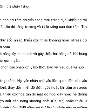
 tôm thẻ chân trắng
àm cho cơ tôm chuyển sang màu trắng đục, khiến người
ể, tốc độ tăng trưởng và tỷ lệ sống của đàn tôm. Tuy
ư sốc nhiệt, thiếu oxy, thiếu khoáng hoặc stress cơ
ện sớm.
ả năng lây lan nhanh và gây thiệt hại nặng nề. Khi bùng
ời gian ngắn.
chọn giải pháp xử lý kịp thời, bảo vệ hiệu quả vụ nuôi.
ởng thành. Nguyên nhân chủ yếu liên quan đến các yếu
lớn), thay đổi nhiệt độ đột ngột hoặc khi tôm bị stress
ra, thiếu oxy hòa tan do mật độ nuôi dày hoặc hệ thống
ợp mất cân bằng khoáng chất (Ca, Mg) hoặc thiếu vi
ký sinh trùng EHP cũng có thể là tác nhân gây ra những