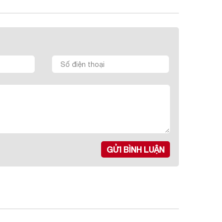
GỬI BÌNH LUẬN