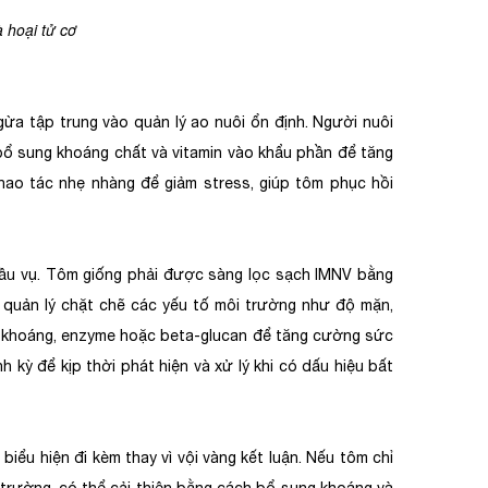
 hoại tử cơ
a tập trung vào quản lý ao nuôi ổn định. Người nuôi
 bổ sung khoáng chất và vitamin vào khẩu phần để tăng
hao tác nhẹ nhàng để giảm stress, giúp tôm phục hồi
đầu vụ. Tôm giống phải được sàng lọc sạch IMNV bằng
ần quản lý chặt chẽ các yếu tố môi trường như độ mặn,
c, khoáng, enzyme hoặc beta-glucan để tăng cường sức
 kỳ để kịp thời phát hiện và xử lý khi có dấu hiệu bất
biểu hiện đi kèm thay vì vội vàng kết luận. Nếu tôm chỉ