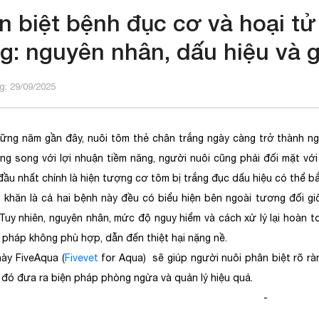
n biệt bệnh đục cơ và hoại tử
ng: nguyên nhân, dấu hiệu và g
: 29/09/2025
ững năm gần đây, nuôi tôm thẻ chân trắng ngày càng trở thành ng
ong song với lợi nhuận tiềm năng, người nuôi cũng phải đối mặt với
đầu nhất chính là hiện tượng cơ tôm bị trắng đục dấu hiệu có thể 
 khăn là cả hai bệnh này đều có biểu hiện bên ngoài tương đối g
Tuy nhiên, nguyên nhân, mức độ nguy hiểm và cách xử lý lại hoàn to
i pháp không phù hợp, dẫn đến thiệt hại nặng nề.
này FiveAqua (
Fivevet
for Aqua) sẽ giúp người nuôi phân biệt rõ r
ừ đó đưa ra biện pháp phòng ngừa và quản lý hiệu quả.
-