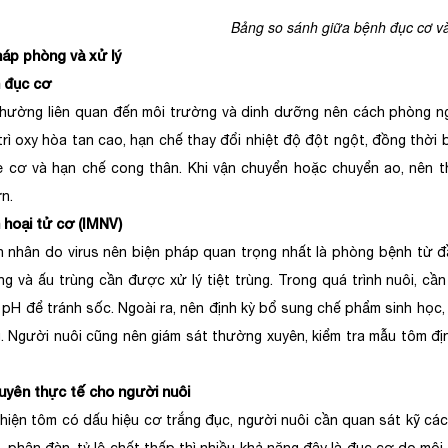
Bảng so sánh giữa bệnh đục cơ và
pháp phòng và xử lý
 đục cơ
hường liên quan đến môi trường và dinh dưỡng nên cách phòng ngừ
trì oxy hòa tan cao, hạn chế thay đổi nhiệt độ đột ngột, đồng thời
 cơ và hạn chế cong thân. Khi vận chuyển hoặc chuyển ao, nên t
n.
 hoại tử cơ (IMNV)
n nhân do virus nên biện pháp quan trọng nhất là phòng bệnh từ 
ng và ấu trùng cần được xử lý tiệt trùng. Trong quá trình nuôi, c
, pH để tránh sốc. Ngoài ra, nên định kỳ bổ sung chế phẩm sinh họ
. Người nuôi cũng nên giám sát thường xuyên, kiểm tra mẫu tôm định
huyên thực tế cho người nuôi
 hiện tôm có dấu hiệu cơ trắng đục, người nuôi cần quan sát kỹ các 