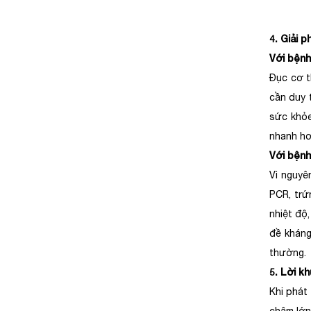
4. Giải 
Với bệnh
Đục cơ t
cần duy 
sức khỏe
nhanh hơ
Với bệnh
Vì nguyê
PCR, trứ
nhiệt độ
đề kháng
thường.
5. Lời k
Khi phát