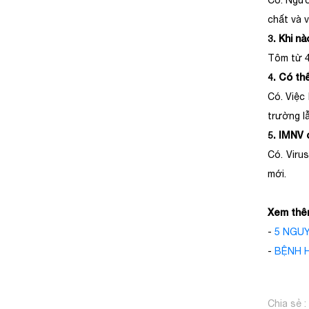
Có. Ngườ
chất và v
3. Khi n
Tôm từ 4
4. Có th
Có. Việc
trường l
5. IMNV 
Có. Virus
mới.
Xem thê
-
5 NGU
-
BỆNH 
Chia sẻ :