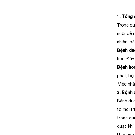
1. Tổng 
Trong qu
nuôi dễ 
nhiên, b
Bệnh đụ
học. Đây 
Bệnh hoạ
phát, bện
Việc nhận
2. Bệnh 
Bệnh đục
tố môi tr
trong qu
quạt khí
khoáng k