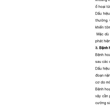
ổ hoại tử
Dấu hiệu
thường. 
khiến tôm
Mặc dù g
phát hiệ
3. Bệnh 
Bệnh hoạ
sau các 
Dấu hiệu
đoạn nặn
cơ do mô
Bệnh hoạ
vậy cần 
cường sứ