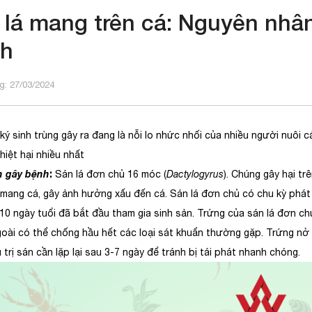
 lá mang trên cá: Nguyên nhâ
nh
: 27/03/2024
ý sinh trùng gây ra đang là nỗi lo nhức nhối của nhiều người nuôi c
thiệt hại nhiều nhất
n gây bệnh
:
Sán lá đơn chủ 16 móc (
Dactylogyrus
). Chúng gây hại tr
mang cá, gây ảnh hưởng xấu đến cá. Sán lá đơn chủ có chu kỳ phát t
10 ngày tuổi đã bắt đầu tham gia sinh sản. Trứng của sán lá đơn chủ
oài có thể chống hầu hết các loại sát khuẩn thường gặp. Trứng nở sa
u trị sán cần lặp lại sau 3-7 ngày để tránh bị tái phát nhanh chóng.