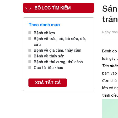
Sán
BỘ LỌC TÌM KIẾM
trá
Theo danh mục
Ngày đăng
Bệnh về lợn
Bệnh về trâu, bò, bò sữa, dê,
cừu
Bệnh về gia cầm, thủy cầm
Bệnh do k
Bệnh về thủy sản
loài gây 
Bệnh về thú cưng, thú cảnh
Tác nhâ
Các tài liệu khác
bám vào 
đơn chủ 
XOÁ TẤT CẢ
lớp vỏ ng
trình điề