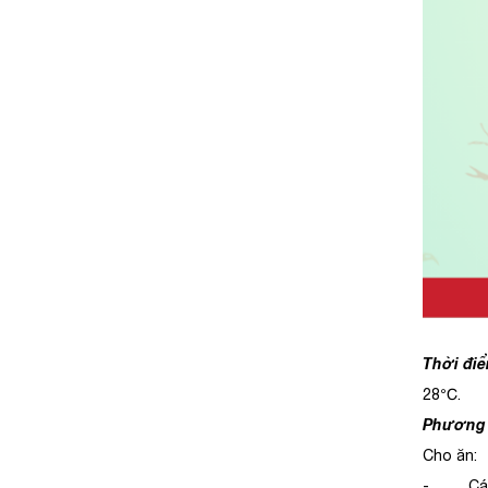
Thời đi
28℃.
Phương á
Cho ăn:
- Cá g