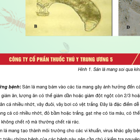
Hình 1. Sán lá mang soi qua kín
hứng bệnh
:
Sán lá mang bám vào các tia mang gây ảnh hưởng đến cá
m ăn, lượng ăn có thể giảm dần hoặc giảm đột ngột còn 2/3 hoặc
á nhiều nhớt, vây đuôi, vây bơi có vệt trắng. Đây là đặc điểm dễ 
á có nhiều nhớt, đỏ bầm hoặc trắng, gạt nhẹ có tia máu, có thể 
ng chết rộ mà thường chết rải rác.
 mang tạo thành môi trường cho các vi khuẩn, virus khác gây bệnh
c triệu chứng bệnh của các bệnh này, nên cần chú ý kiểm tra nguyên