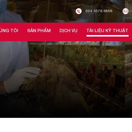
024 3376 6868
ÚNG TÔI
SẢN PHẨM
DỊCH VỤ
TÀI LIỆU KỸ THUẬT