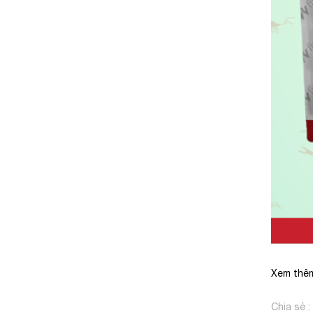
Xem thê
Chia sẻ :