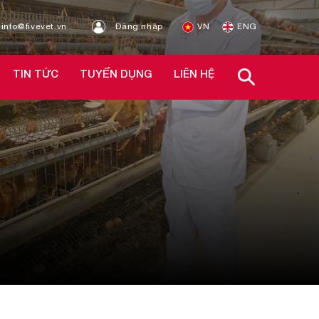
info@fivevet.vn
Đăng nhập
VN
ENG
TIN TỨC
TUYỂN DỤNG
LIÊN HỆ