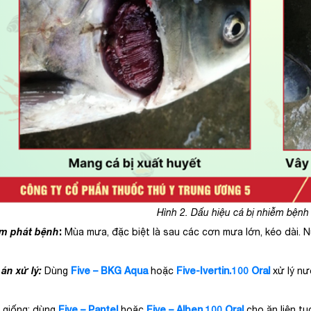
Hình 2. Dấu hiệu cá bị nhiễm bệnh
ểm phát bệnh
:
Mùa mưa, đặc biệt là sau các cơn mưa lớn, kéo dài. N
n xử lý:
Five – BKG Aqua
Five-Ivertin.100 Oral
Dùng
hoặc
xử lý nướ
Five – Pantel
Five – Alben.100 Oral
iống: dùng
hoặc
cho ăn liên tụ