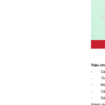
Triệu c
- Cá giả
- Thân c
- Mang c
- Cá khô
- Sán lá
thành cá