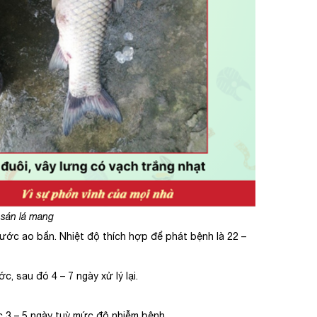
 sán lá mang
ước ao bẩn. Nhiệt độ thích hợp để phát bệnh là 22 –
c, sau đó 4 – 7 ngày xử lý lại.
c 3 – 5 ngày tuỳ mức độ nhiễm bệnh.