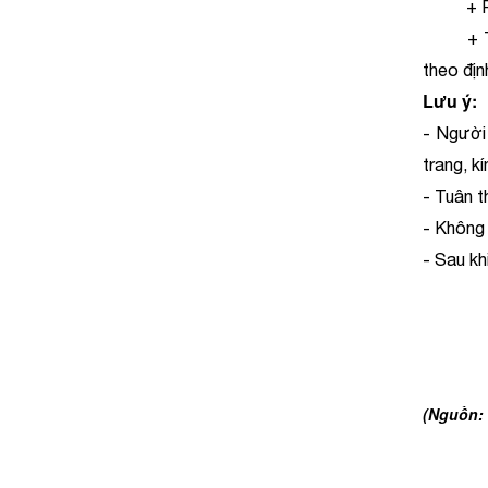
+ Phạm 
+ Thực 
theo địn
Lưu ý:
- Người
trang, k
- Tuân t
- Không 
- Sau kh
(Nguồn: 