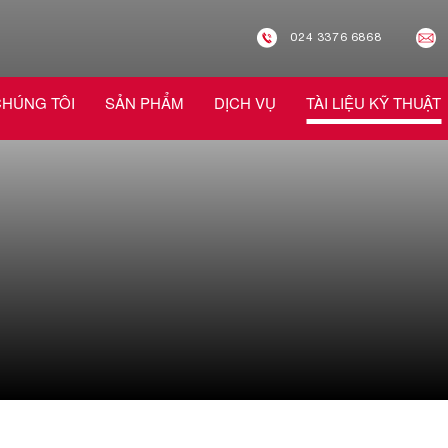
024 3376 6868
CHÚNG TÔI
SẢN PHẨM
DỊCH VỤ
TÀI LIỆU KỸ THUẬT