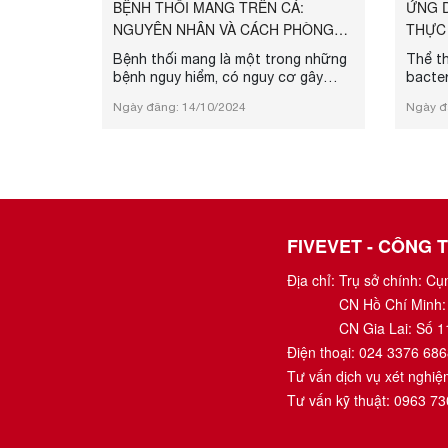
BỆNH THỐI MANG TRÊN CÁ:
ỨNG 
NGUYÊN NHÂN VÀ CÁCH PHÒNG
THỰC
TRỊ
TRONG
Bệnh thối mang là một trong những
Thể th
bệnh nguy hiểm, có nguy cơ gây
bacter
chết hàng loạt, ảnh hưởng đến kinh
rút có
Ngày đăng: 14/10/2024
Ngày đ
tế của hộ chăn nuôi. Hãy cùng
diệt v
Fivevet tìm hiểu về căn bệnh này để
Được p
biết cách phòng tránh và xử lý.
thể t
“vũ kh
người 
nhiễm 
gian b
kháng 
FIVEVET - CÔNG 
phage 
Địa chỉ:
Trụ sở chính: C
CN Hồ Chí Minh:
CN Gia Lai: Số 1
Điện thoại:
024 3376 686
Tư vấn dịch vụ xét nghi
Tư vấn kỹ thuật:
0963 73