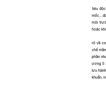
Việ
tiêu độc
mốc…đang
môi trườ
hoặc khi
Mỗi loạ
rõ về cơ
chế mầm 
phần như
ương 5 x
lưu hành
khuẩn, n