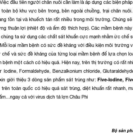
c đầu tiên người chăn nuôi cần làm là áp dụng các biện pháp 
 toàn bộ khu vực bên trong, bên ngoài chuồng, trại chăn nuôi
 tồn tại và khuếch tán rất nhiều trong môi trường. Chúng sẽ 
ng thuận lợi (nhiệt độ và ẩm độ thích hợp). Các mầm bệnh này ch
 chúng ta sử dụng các chất sát khuẩn cực mạnh nhằm ức chế s
i mầm bệnh có sức đề kháng với điều kiện môi trường và th
 chế và sức đề kháng của từng loại mầm bệnh để lựa chọn loạ
bệnh một cách có hiệu quả. Hiện nay, trên thị trường có rất nh
 Iodine, Formaldehyde, Benzalkonium chloride, Glutaraldehyd
Five-Iodine, Fi
in giới thiệu 3 dòng sản phẩm sát trùng như:
 trên toàn quốc có hiệu quả sát trùng, diệt khuẩn rất nhanh, m
ấm…ngay cả với virus dịch tả lợn Châu Phi
Bộ sản ph