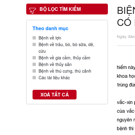
BIỆ
BỘ LỌC TÌM KIẾM
CÓ 
Theo danh mục
Ngày đăng
Bệnh về lợn
Bệnh về trâu, bò, bò sữa, dê,
cừu
Bệnh về gia cầm, thủy cầm
Trong c
Bệnh về thủy sản
hiểm này
Bệnh về thú cưng, thú cảnh
khoa học
Các tài liệu khác
trùng đú
Hiên na
XOÁ TẤT CẢ
vắc-xin 
của vắc
nguyên 
bệnh thì