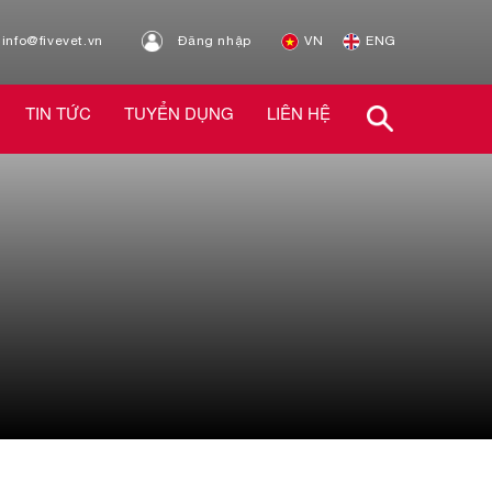
info@fivevet.vn
Đăng nhập
VN
ENG
TIN TỨC
TUYỂN DỤNG
LIÊN HỆ