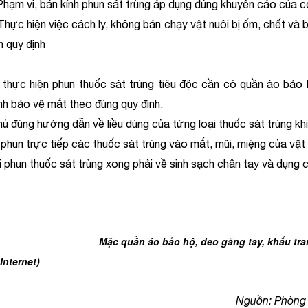
vi, bán kính phun sát trùng áp dụng đúng khuyến cáo của cơ
hiện việc cách ly, không bán chạy vật nuôi bị ốm, chết và bá
h quy định
 thực hiện phun thuốc sát trùng tiêu độc cần có quần áo bảo
ính bảo vệ mắt theo đúng quy định.
hủ đúng hướng dẫn về liều dùng của từng loại thuốc sát trùng kh
phun trực tiếp các thuốc sát trùng vào mắt, mũi, miệng của vật 
i phun thuốc sát trùng xong phải về sinh sạch chân tay và dụng c
Mặc quần áo bảo hộ, đeo găng tay, khẩu tra
Internet)
Nguồn: Phòng 