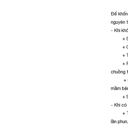
Để khống
nguyên t
- Khi kh
+ Sau mỗ
+ Chu kỳ
+ Thườn
+ Phun t
chuồng 
+ Đối v
mầm bện
+ Sử dụ
- Khi có 
+ Tùy t
lần phun