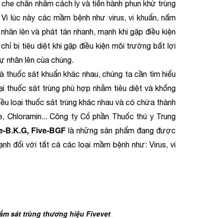
che chắn nhằm cách ly và tiến hành phun khử trùng
. Vì lúc này các mầm bệnh như virus, vi khuẩn, nấm
nhân lên và phát tán nhanh, mạnh khi gặp điều kiện
ỉ bị tiêu diệt khi gặp điều kiện môi trường bất lợi
ự nhân lên của chúng.
uốc sát khuẩn khác nhau, chúng ta cần tìm hiểu
i thuốc sát trùng phù hợp nhằm tiêu diệt và khống
iều loại thuốc sát trùng khác nhau và có chứa thành
e, Chloramin... Công ty Cổ phần Thuốc thú y Trung
ve-B.K.G, Five-BGF
là những sản phẩm đang được
ạnh đối với tất cả các loại mầm bệnh như: Virus, vi
ẩm sát trùng thương hiệu Fivevet