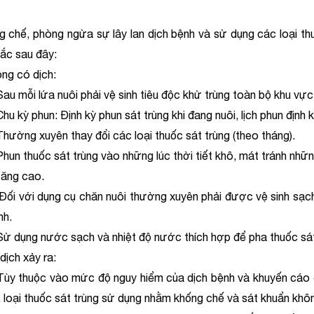
 chế, phòng ngừa sự lây lan dịch bệnh và sử dụng các loại th
ắc sau đây:
ông có dịch:
i lứa nuôi phải vệ sinh tiêu độc khử trùng toàn bộ khu vực b
 phun: Định kỳ phun sát trùng khi đang nuôi, lịch phun định kỳ
g xuyên thay đổi các loại thuốc sát trùng (theo tháng).
huốc sát trùng vào những lúc thời tiết khô, mát tránh những 
tăng cao.
ới dụng cụ chăn nuôi thường xuyên phải được vệ sinh sạch và
h.
ng nước sạch và nhiệt độ nước thích hợp để pha thuốc sát t
dịch xảy ra:
huộc vào mức độ nguy hiểm của dịch bệnh và khuyến cáo của
, loại thuốc sát trùng sử dụng nhằm khống chế và sát khuẩn khô