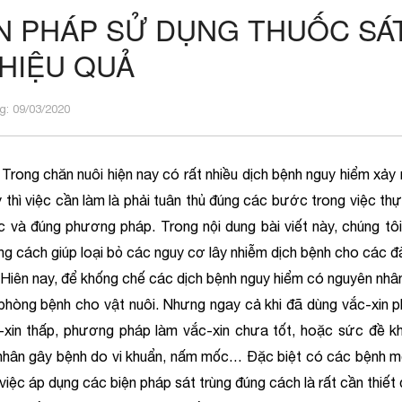
N PHÁP SỬ DỤNG THUỐC SÁ
HIỆU QUẢ
: 09/03/2020
hăn nuôi hiện nay có rất nhiều dịch bệnh nguy hiểm xảy ra. 
 thì việc cần làm là phải tuân thủ đúng các bước trong việc th
 và đúng phương pháp. Trong nội dung bài viết này, chúng tôi
ng cách giúp loại bỏ các nguy cơ lây nhiễm dịch bệnh cho các đà
y, để khống chế các dịch bệnh nguy hiểm có nguyên nhân từ
phòng bệnh cho vật nuôi. Nhưng ngay cả khi đã dùng vắc-xin p
-xin thấp, phương pháp làm vắc-xin chưa tốt, hoặc sức đề kh
nhân gây bệnh do vi khuẩn, nấm mốc… Đặc biệt có các bệnh mớ
 việc áp dụng các biện pháp sát trùng đúng cách là rất cần thiết