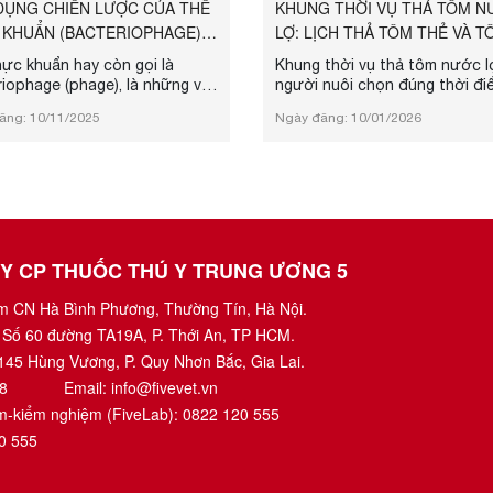
DỤNG CHIẾN LƯỢC CỦA THỂ
KHUNG THỜI VỤ THẢ TÔM 
 KHUẨN (BACTERIOPHAGE)
LỢ: LỊCH THẢ TÔM THẺ VÀ T
 CHĂN NUÔI VÀ THÚ Y...
THEO VÙNG...
ực khuẩn hay còn gọi là
Khung thời vụ thả tôm nước l
iophage (phage), là những vi
người nuôi chọn đúng thời đi
 khả năng tấn công và tiêu
tạo ao, thả giống và thu hoạc
ăng: 10/11/2025
Ngày đăng: 10/01/2026
i khuẩn một cách chọn lọc.
đó giảm rủi ro do thời tiết, hạ
hát hiện từ đầu thế kỷ 20,
dịch bệnh và tối ưu năng suất
hực khuẩn từng được xem là
Trong bài viết này, FiveAqua (
í sinh học tự nhiên” giúp con
for Aqua) sẽ tổng hợp lịch th
kiểm soát các bệnh truyền
thẻ chân trắng và tôm sú the
do vi khuẩn gây ra. Sau thời
vùng (ven biển phía Nam, Duyê
ị lu mờ bởi sự phát triển của
miền Trung, các tỉnh phía Bắc
sinh, ngày nay, liệu pháp
thời kèm mật độ thả kh...
TY CP THUỐC THÚ Y TRUNG ƯƠNG 5
đa...
ụm CN Hà Bình Phương, Thường Tín, Hà Nội.
 Số 60 đường TA19A, P. Thới An, TP HCM.
145 Hùng Vương, P. Quy Nhơn Bắc, Gia Lai.
8
Email:
info@fivevet.vn
ệm-kiểm nghiệm (FiveLab):
0822 120 555
0 555