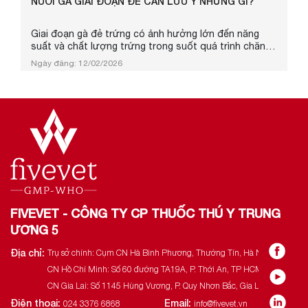
NUÔI GÀ GIAI ĐOẠN ĐẺ CẦN LƯU Ý NHỮNG GÌ?
Giai đoạn gà đẻ trứng có ảnh hưởng lớn đến năng
suất và chất lượng trứng trong suốt quá trình chăn
nuôi. Nếu quản lý và chăm sóc chưa phù hợp, gà dễ bị
Ngày đăng: 12/02/2026
stress, giảm ăn, đẻ không đều hoặc nhanh xuống sức.
Bài viết dưới đây, Fivevet chia sẻ một số kỹ thuật cơ
bản trong nuôi gà giai đoạn đẻ, giúp người chăn nuôi
có thêm nhiều thông tin, để áp dụng, phù hợp với điều
kiện chăn ...
FIVEVET - CÔNG TY CP THUỐC THÚ Y TRUNG
ƯƠNG 5
Địa chỉ:
Trụ sở chính: Cụm CN Hà Bình Phương, Thường Tín, Hà Nội.
CN Hồ Chí Minh: Số 60 đường TA19A, P. Thới An, TP HCM.
CN Gia Lai: Số 1145 Hùng Vương, P. Quy Nhơn Bắc, Gia Lai.
Điện thoại:
Email:
024 3376 6868
info@fivevet.vn