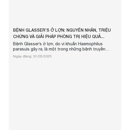
BỆNH GLASSER’S Ở LỢN: NGUYÊN NHÂN, TRIỆU
CHỨNG VÀ GIẢI PHÁP PHÒNG TRỊ HIỆU QUẢ...
Bệnh Glasser’s ở lợn, do vi khuẩn Haemophilus
parasuis gây ra, là một trong những bệnh truyền
nhiễm nguy hiểm, đặc biệt ảnh hưởng nghiêm trọng
Ngày đăng: 31/05/2025
đến lợn con sau cai sữa. Bệnh gây ra các tổn thương
viêm thanh dịch, viêm khớp, viêm màng não và nhiều
triệu chứng nghiêm trọng khác, dẫn đến tỷ lệ chết và
thiệt hại kinh tế lớn trong ngành chăn nuôi lợn. Mặc
dù các biện pháp phòng ...