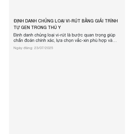
ĐỊNH DANH CHỦNG LOẠI VI-RÚT BẰNG GIẢI TRÌNH
TỰ GEN TRONG THÚ Y
Định danh chủng loại vi-rút là bước quan trọng giúp
chẩn đoán chính xác, lựa chọn vắc-xin phù hợp và
theo dõi sự tiến hóa của mầm bệnh trong thú y. Với
Ngày đăng: 23/07/2025
sự hỗ trợ của kỹ thuật giải trình tự gen, quá trình xác
định vi-rút trở nên nhanh chóng, chính xác và toàn
diện hơn bao giờ hết. Phương pháp này giúp phát
hiện đột biến, xác định genotype hoặc serotype đang
lưu hành, từ đó ...