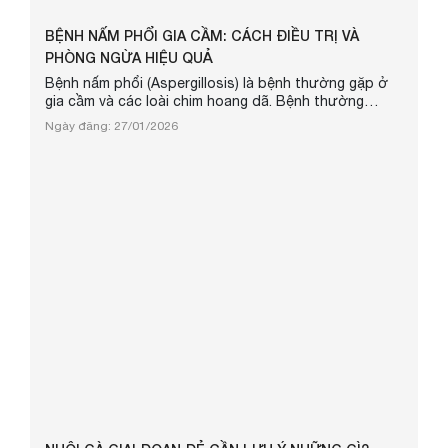
BỆNH NẤM PHỔI GIA CẦM: CÁCH ĐIỀU TRỊ VÀ
PHÒNG NGỪA HIỆU QUẢ
Bệnh nấm phổi (Aspergillosis) là bệnh thường gặp ở
gia cầm và các loài chim hoang dã. Bệnh thường
không gây chết hàng loạt như một số bệnh truyền
Ngày đăng: 27/01/2026
nhiễm cấp tính khác, nhưng lại khiến gia cầm gầy yếu,
giảm sức sản xuất trứng và thịt, kéo dài thời gian nuôi
và buộc phải loại thải, từ đó gây thiệt hại kinh tế đáng
kể. Bệnh đặc biệt nặng ở gia cầm non, nhất là giai
đoạn 1–4 tu...