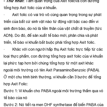
- Thứ nhất
: Tầm quan trọng của Axit folicvà con đường
tổng hợp Axit folic của vi khuẩn.
· Axit folic có vai trò vô cùng quan trọng trong sự phát
triển của bất cứ sinh vật nào từ động vật bậc cao đến vi
sinh đơn bào, do nó là tiền thân của vật chất di truyền (tức
ADN). Do đó, để sản xuất tế bào mới, phân chia và phát
triển, tế bào vi khuẩn bắt buộc phải tổng hợp Axit folic.
· Khác với con người hấp thụ Axit folic trực tiếp từ các
loại thực phẩm, con đường tổng hợp axit folic của vi khuẩn
lại phức tạp hơn bởi chúng tổng hợp từ một axit khác
ngoài môi trường có tên Axit ParaaminoBenzoic (PABA).
Ở một chu trình bình thường, vi khuẩn cần 3 bước để tổng
hợp Axit Folic:
Bước 1: Vi khuẩn cho PABA ngoài môi trường thấm qua vỏ
tế bào của nó
Bước 2: Nó tiết ra men DHF synthetase để biến PABA của