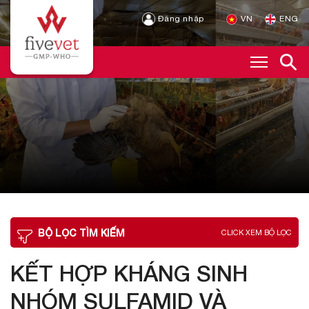
Đăng nhập
VN
ENG
BỘ LỌC TÌM KIẾM
CLICK XEM BỘ LỌC
KẾT HỢP KHÁNG SINH
NHÓM SULFAMID VÀ