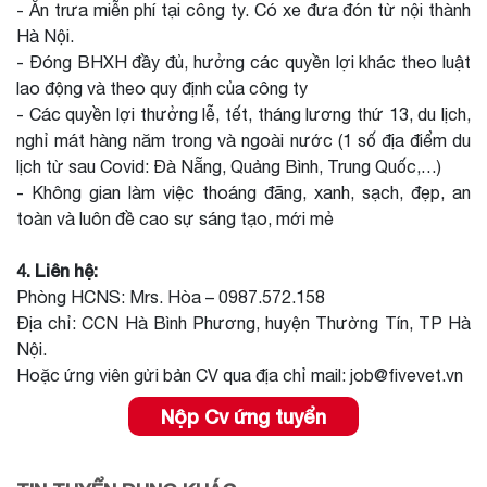
- Ăn trưa miễn phí tại công ty. Có xe đưa đón từ nội thành
Hà Nội.
- Đóng BHXH đầy đủ, hưởng các quyền lợi khác theo luật
lao động và theo quy định của công ty
- Các quyền lợi thưởng lễ, tết, tháng lương thứ 13, du lịch,
nghỉ mát hàng năm trong và ngoài nước (1 số địa điểm du
lịch từ sau Covid: Đà Nẵng, Quảng Bình, Trung Quốc,…)
- Không gian làm việc thoáng đãng, xanh, sạch, đẹp, an
toàn và luôn đề cao sự sáng tạo, mới mẻ
4. Liên hệ:
Phòng HCNS: Mrs. Hòa – 0987.572.158
Địa chỉ: CCN Hà Bình Phương, huyện Thường Tín, TP Hà
Nội.
Hoặc ứng viên gửi bản CV qua địa chỉ mail: job@fivevet.vn
Nộp Cv ứng tuyển