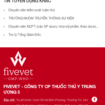
TIN TUYỂN DỤNG KHÁC
Chuyên viên kiểm soát tuân thủ
TRƯỞNG NHÓM TRUYỀN THÔNG-SỰ KIỆN
Chuyên viên NCPT (các SP dược, hóa mỹ phẩm, thảo dược,
Thú cưng)
Trợ lý Tổng Giám Đốc
FIVEVET - CÔNG TY CP THUỐC THÚ Y TRUNG
ƯƠNG 5
Địa chỉ:
Trụ sở chính: Cụm CN Hà Bình Phương, Thường Tín, Hà Nội.