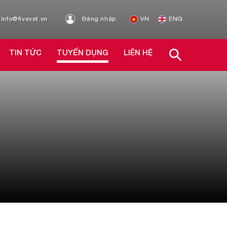
info@fivevet.vn
Đăng nhập
VN
ENG
TIN TỨC
TUYỂN DỤNG
LIÊN HỆ