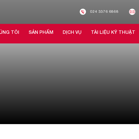
024 3376 6868
ÚNG TÔI
SẢN PHẨM
DỊCH VỤ
TÀI LIỆU KỸ THUẬT