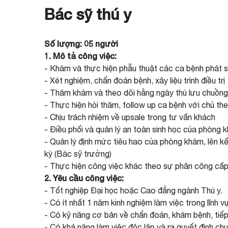
Bác sỹ thú y
Số lượng: 05 người
1. Mô tả công việc:
- Khám và thực hiện phẫu thuật các ca bệnh phát s
- Xét nghiệm, chẩn đoán bệnh, xây liệu trình điều trị
- Thăm khám và theo dõi hằng ngày thú lưu chuồng
- Thực hiện hỏi thăm, follow up ca bệnh với chủ the
- Chịu trách nhiệm về upsale trong tư vấn khách
- Điều phối và quản lý an toàn sinh học của phòng 
- Quản lý định mức tiêu hao của phòng khám, lên kế
kỳ (Bác sỹ trưởng)
- Thực hiện công việc khác theo sự phân công cấp
2. Yêu cầu công việc:
- Tốt nghiệp Đại học hoặc Cao đẳng ngành Thú y.
- Có ít nhất 1 năm kinh nghiệm làm việc trong lĩnh vự
- Có kỹ năng cơ bản về chẩn đoán, khám bệnh, tiếp
- Có khả năng làm việc độc lập và ra quyết định ch