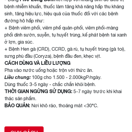
bệnh nhiễm khuẩn, thuốc làm tăng khả năng hấp thu kháng
sinh, tăng hiệu lực, hiệu quả của thuốc đối với các bệnh
đường hô hấp như:
+ Bệnh viêm phổi, viêm phế quản-phổi, viêm phổi-màng
phổi dính sườn, suyễn, tụ huyết trùng, kế phát bệnh tai xanh
ở lợn, gia súc.
+ Bệnh Hen gà (CRD), CCRD, gà rù, tụ huyết trùng (gà toi),
sưng phù đầu (Coryza), bệnh đầu đen, khẹc vịt.
CÁCH DÙNG VÀ LIỀU LƯỢNG
Pha vào nước uống hoặc trộn với thức ăn.
Liều chung:
100g cho 1.500 - 2.000kgP/ngày.
Dùng thuốc 3-5 ngày - chắc chắn khỏi bệnh.
THỜI GIAN NGỪNG SỬ DỤNG:
5-7 ngày trước khi khai
thác sản phẩm.
BẢO QUẢN:
Nơi khô ráo, thoáng mát <30°C.