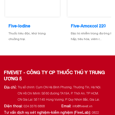
Five-Iodine
Five-Amoxcol 220
Thuốc tiêu độc, khử trùng
Đặc trị nhiễm trùng đường hô
chuồng trại.
hấp, tiêu hóa, viêm r...
FIVEVET - CÔNG TY CP THUỐC THÚ Y TRUNG
ƯƠNG 5
Địa chỉ:
Trụ sở chính: Cụm CN Hà Bình Phương, Thường Tín, Hà Nội.
CN Hồ Chí Minh: Số 60 đường TA19A, P. Thới An, TP HCM.
CN Gia Lai: Số 1145 Hùng Vương, P. Quy Nhơn Bắc, Gia Lai.
Điện thoại:
Email:
024 3376 6868
info@fivevet.vn
Tư vấn dịch vụ xét nghiệm-kiểm nghiệm (FiveLab):
0822