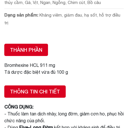
thủy cầm, Gà, Vịt, Ngan, Ngỗng, Chim cút, Bồ câu
Dạng sản phẩm:
Kháng viêm, giảm đau, hạ sốt, hỗ trợ điều
trị
THÀNH PHẦN
Bromhexine HCL 911 mg
Tá dược đặc biệt vừa đủ 100 g
THÔNG TIN CHI TIẾT
CÔNG DỤNG:
- Thuốc làm tan dịch nhày, long đờm, giảm cơn ho, phục hồi
chức năng của phổi.
Five-Long Đờm
- Dùng
kết hợp với kháng sinh để điều trị