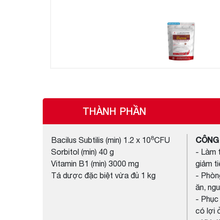
THÀNH PHẦN
8
CÔNG
Bacilus Subtilis (min) 1.2 x 10
CFU
Sorbitol (min) 40 g
- Làm t
Vitamin B1 (min) 3000 mg
giảm ti
Tá dược đặc biệt vừa đủ 1 kg
- Phòng
ăn, ngu
- Phục 
có lợi