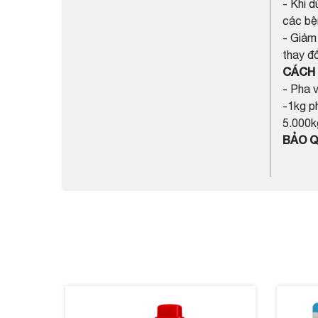
- Khi 
các bệ
- Giảm 
thay đổ
CÁCH 
- Pha 
-1kg p
5.000k
BẢO Q