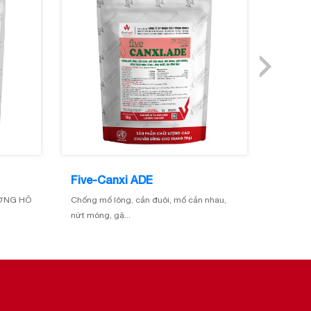
Five-Canxi ADE
Five-Đ
ƯỜNG HÔ
Chống mổ lông, cắn đuôi, mổ cắn nhau,
Chống nó
nứt móng, gặ...
chống mấ