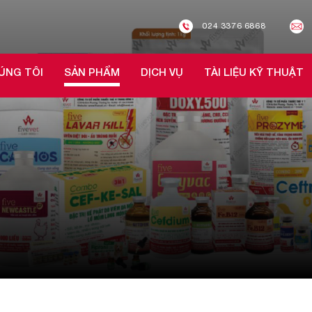
024 3376 6868
ÚNG TÔI
SẢN PHẨM
DỊCH VỤ
TÀI LIỆU KỸ THUẬT