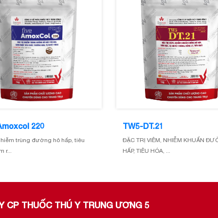
Amoxcol 220
TW5-DT.21
 nhiễm trùng đường hô hấp, tiêu
ĐẶC TRỊ VIÊM, NHIỄM KHUẨN Đ
 r...
HẤP, TIÊU HÓA, ...
TY CP THUỐC THÚ Y TRUNG ƯƠNG 5