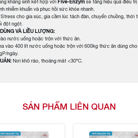
Five-Enzym
dùng kháng sinh kết hợp với
sẽ tăng hiệu quả điều trị
nh nhiễm khuẩn và phục hồi sức khỏe nhanh.
Stress cho gia súc, gia cầm lúc tách đàn, chuyển chuồng, thời t
i đột ngột.
DÙNG VÀ LIỀU LƯỢNG:
vào nước uống hoặc trộn với thức ăn.
ha vào 400 lít nước uống hoặc trộn với 600kg thức ăn dùng cho
gP/ngày.
UẢN:
Nơi khô ráo, thoáng mát <30°C.
SẢN PHẨM LIÊN QUAN