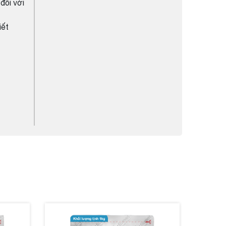
 đối với
iết