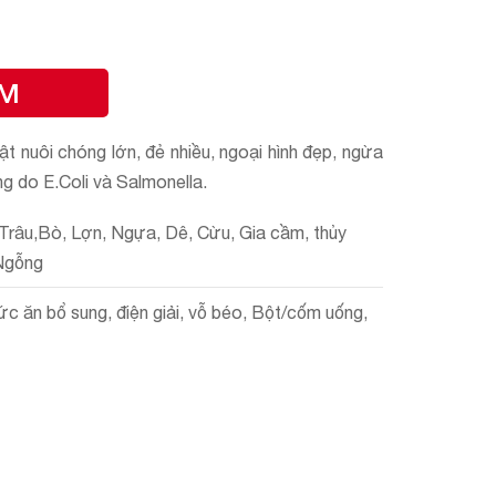
YM
vật nuôi chóng lớn, đẻ nhiều, ngoại hình đẹp, ngừa
ng do E.Coli và Salmonella.
 Trâu,Bò, Lợn, Ngựa, Dê, Cừu, Gia cầm, thủy
 Ngỗng
c ăn bổ sung, điện giải, vỗ béo, Bột/cốm uống,