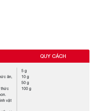
QUY CÁCH
5 g
hức ăn,
10 g
50 g
o thức
100 g
non.
inh vật