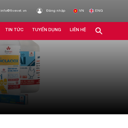
info@fivevet.vn
Đăng nhập
VN
ENG
TIN TỨC
TUYỂN DỤNG
LIÊN HỆ