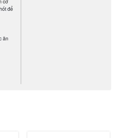
n cơ
nhốt để
c ăn