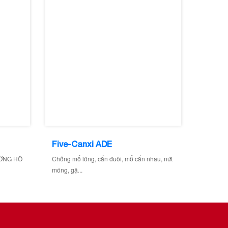
Five-Canxi ADE
Five-Đ
ƯỜNG HÔ
Chống mổ lông, cắn đuôi, mổ cắn nhau, nứt
Chống nó
móng, gặ...
chống mấ