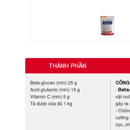
THÀNH PHẦN
Beta-glucan (min) 25 g
CÔNG
Acid glutamic (min) 15 g
-
Beta
Vitamin C (min) 5 g
vật nu
Tá dược vừa đủ 1 kg
gây ra
- Chống
cường q
cọc, c