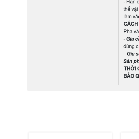
- Hạn 
thể vật
làm vắc
CÁCH 
Pha và
-
Gia c
dùng c
- Gia s
Sản p
THỜI 
BẢO Q