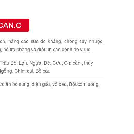
CAN.C
ch, nâng cao sức đề kháng, chống suy nhược,
g, hỗ trợ phòng và điều trị các bệnh do virus.
 Trâu,Bò, Lợn, Ngựa, Dê, Cừu, Gia cầm, thủy
Ngỗng, Chim cút, Bồ câu
c ăn bổ sung, điện giải, vỗ béo, Bột/cốm uống,