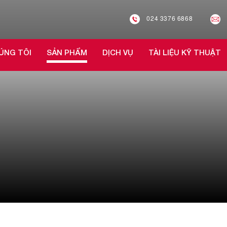
024 3376 6868
ÚNG TÔI
SẢN PHẨM
DỊCH VỤ
TÀI LIỆU KỸ THUẬT