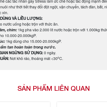
chế các tác nhân gây Stress làm ức chế hoặc tác động mạnh đế
 nuôi như thời tiết thay đổi đột ngột, vận chuyển, tách đàn, bắt, 
 xin.
DÙNG VÀ LIỀU LƯỢNG:
o nước uống hoặc trộn với thức ăn.
1kg pha vào 2.000 lít nước hoặc trộn với 1.000kg thứ
ầm, chim:
ho 10.000-20.000kgP.
1kg dùng cho 15.000-20.000kgP.
úc:
hẩm tan hoàn toàn trong nước.
0 ngày.
GIAN NGỪNG SỬ DỤNG:
o
Nơi khô ráo, thoáng mát <30
C.
UẢN:
SẢN PHẨM LIÊN QUAN