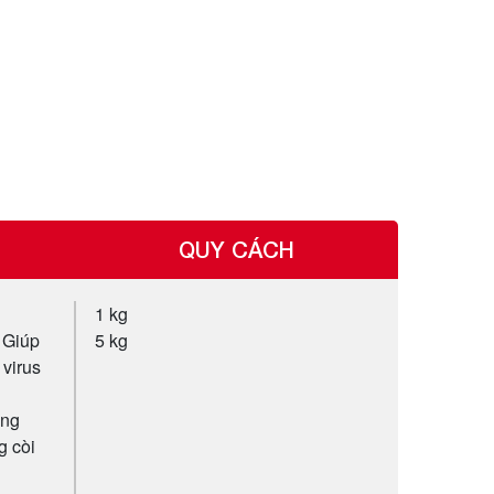
QUY CÁCH
1 kg
. Giúp
5 kg
 virus
ăng
g còi