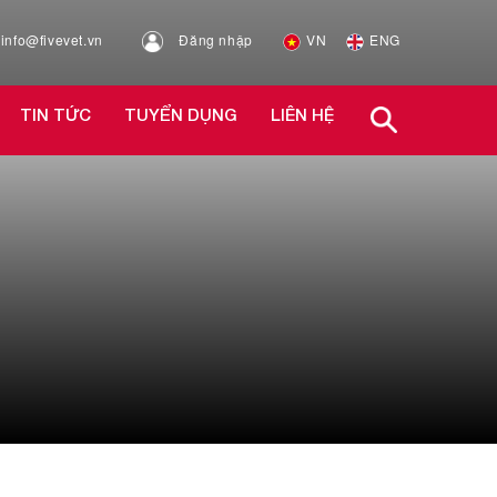
info@fivevet.vn
Đăng nhập
VN
ENG
TIN TỨC
TUYỂN DỤNG
LIÊN HỆ