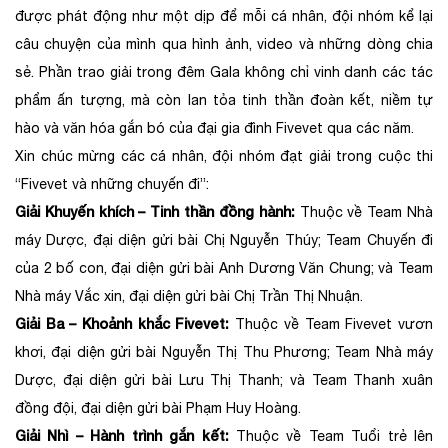
được phát động như một dịp để mỗi cá nhân, đội nhóm kể lại
câu chuyện của mình qua hình ảnh, video và những dòng chia
sẻ. Phần trao giải trong đêm Gala không chỉ vinh danh các tác
phẩm ấn tượng, mà còn lan tỏa tinh thần đoàn kết, niềm tự
hào và văn hóa gắn bó của đại gia đình Fivevet qua các năm.
Xin chúc mừng các cá nhân, đội nhóm đạt giải trong cuộc thi
“Fivevet và những chuyến đi”:
Giải Khuyến khích – Tinh thần đồng hành:
Thuộc về Team Nhà
máy Dược, đại diện gửi bài Chị Nguyễn Thúy; Team Chuyến đi
của 2 bố con, đại diện gửi bài Anh Dương Văn Chung; và Team
Nhà máy Vắc xin, đại diện gửi bài Chị Trần Thị Nhuận.
Giải Ba – Khoảnh khắc Fivevet:
Thuộc về Team Fivevet vươn
khơi, đại diện gửi bài Nguyễn Thị Thu Phương; Team Nhà máy
Dược, đại diện gửi bài Lưu Thị Thanh; và Team Thanh xuân
đồng đội, đại diện gửi bài Phạm Huy Hoàng.
Giải Nhì – Hành trình gắn kết:
Thuộc về Team Tuổi trẻ lên