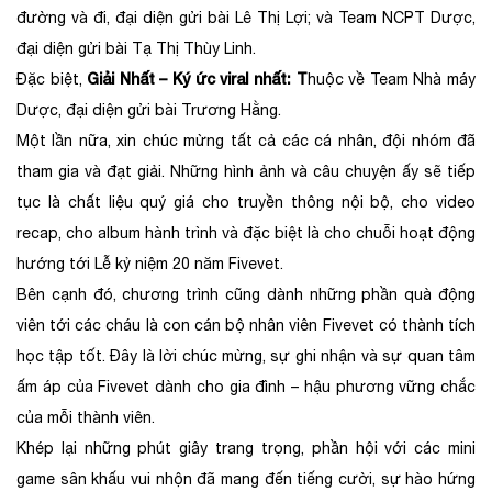
đường và đi, đại diện gửi bài Lê Thị Lợi; và Team NCPT Dược,
đại diện gửi bài Tạ Thị Thùy Linh.
Giải Nhất – Ký ức viral nhất: T
Đặc biệt,
huộc về Team Nhà máy
Dược, đại diện gửi bài Trương Hằng.
Một lần nữa, xin chúc mừng tất cả các cá nhân, đội nhóm đã
tham gia và đạt giải. Những hình ảnh và câu chuyện ấy sẽ tiếp
tục là chất liệu quý giá cho truyền thông nội bộ, cho video
recap, cho album hành trình và đặc biệt là cho chuỗi hoạt động
hướng tới Lễ kỷ niệm 20 năm Fivevet.
Bên cạnh đó, chương trình cũng dành những phần quà động
viên tới các cháu là con cán bộ nhân viên Fivevet có thành tích
học tập tốt. Đây là lời chúc mừng, sự ghi nhận và sự quan tâm
ấm áp của Fivevet dành cho gia đình – hậu phương vững chắc
của mỗi thành viên.
Khép lại những phút giây trang trọng, phần hội với các mini
game sân khấu vui nhộn đã mang đến tiếng cười, sự hào hứng