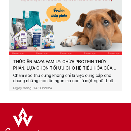
THỨC ĂN MAYA FAMILY: CHỨA PROTEIN THỦY
PHÂN, LỰA CHỌN TỐI ƯU CHO HỆ TIÊU HÓA CỦA
THÚ ...
Chăm sóc thú cưng không chỉ là việc cung cấp cho
chúng những món ăn ngon mà còn là một nghệ thuật
trong việc chọn lựa thức ăn phù hợp với sức khỏe
Ngày đăng: 14/09/2024
của chúng. Maya Family hiểu rằng sự lựa chọn đúng
đắn về dinh dưỡng có thể tác động lớn đến sức khỏe
và sự hạnh phúc của thú cưng. Đó là lý do Maya cho
ra mắt dòng sản phẩm thức ăn cho chó mèo được
làm từ Protein thủy phân với h...