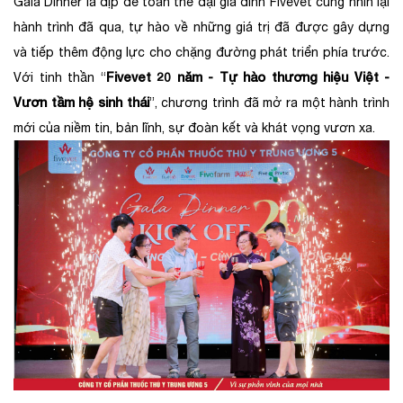
Gala Dinner là dịp để toàn thể đại gia đình Fivevet cùng nhìn lại
hành trình đã qua, tự hào về những giá trị đã được gây dựng
và tiếp thêm động lực cho chặng đường phát triển phía trước.
Fivevet 20 năm - Tự hào thương hiệu Việt -
Với tinh thần “
Vươn tầm hệ sinh thái
”, chương trình đã mở ra một hành trình
mới của niềm tin, bản lĩnh, sự đoàn kết và khát vọng vươn xa.