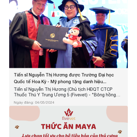
Tiến sĩ Nguyễn Thị Hương được Trường Đại học
Quốc tế Hoa Kỳ - Mỹ phong tặng danh hiệu...
Tiến sĩ Nguyễn Thị Hương (Chủ tịch HĐQT CTCP
Thuốc Thú Y Trung Ương 5 (Fivevet) - "Bông hồng
thép" của ngành Thú Y Việt Nam - là một tấm gương
Ngày đăng: 04/05/2024
sáng cho sự học hỏi không ngừng và nhà lãnh đạo
xuất sắc.