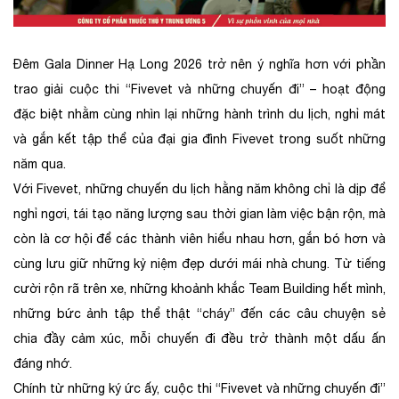
Đêm Gala Dinner Hạ Long 2026 trở nên ý nghĩa hơn với phần
trao giải cuộc thi “Fivevet và những chuyến đi” – hoạt động
đặc biệt nhằm cùng nhìn lại những hành trình du lịch, nghỉ mát
và gắn kết tập thể của đại gia đình Fivevet trong suốt những
năm qua.
Với Fivevet, những chuyến du lịch hằng năm không chỉ là dịp để
nghỉ ngơi, tái tạo năng lượng sau thời gian làm việc bận rộn, mà
còn là cơ hội để các thành viên hiểu nhau hơn, gắn bó hơn và
cùng lưu giữ những kỷ niệm đẹp dưới mái nhà chung. Từ tiếng
cười rộn rã trên xe, những khoảnh khắc Team Building hết mình,
những bức ảnh tập thể thật “cháy” đến các câu chuyện sẻ
chia đầy cảm xúc, mỗi chuyến đi đều trở thành một dấu ấn
đáng nhớ.
Chính từ những ký ức ấy, cuộc thi “Fivevet và những chuyến đi”