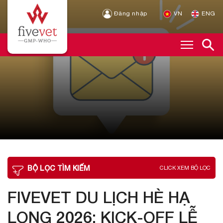
Đăng nhập
VN
ENG
BỘ LỌC TÌM KIẾM
CLICK XEM BỘ LỌC
FIVEVET DU LỊCH HÈ HẠ
LONG 2026: KICK-OFF LỄ