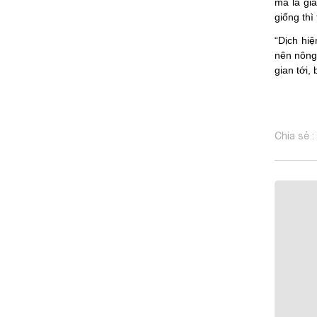
mà là giá
giống thì
“Dịch hiệ
nên nông 
gian tới,
Chia sẻ :