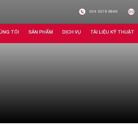
024 3376 6868
ÚNG TÔI
SẢN PHẨM
DỊCH VỤ
TÀI LIỆU KỸ THUẬT