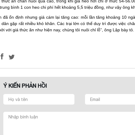
 thức ăn chăn nuôi quá cao, trong khi giá heo hơi chỉ ở mức 54-56.0
 trung bình 1 con heo chi phí hết khoảng 5,5 triệu đồng, như vậy ông k
n đã ổn định nhưng giá cám lại tăng cao: mỗi lần tăng khoảng 10 ngà
dân gặp rất nhiều khó khăn. Các trại lớn có thể duy trì được việc chăn 
 bởi với giá thức ăn như hiện nay, chúng tôi nuôi chỉ lỗ”, ông Lập bày tỏ.
Ý KIẾN PHẢN HỒI