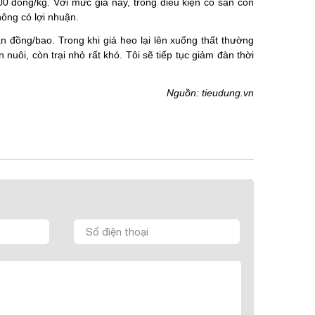
00 đồng/kg. Với mức giá này, trong điều kiện có sẵn con
hông có lợi nhuận.
n đồng/bao. Trong khi giá heo lại lên xuống thất thường
nuôi, còn trại nhỏ rất khó. Tôi sẽ tiếp tục giảm đàn thời
Nguồn: tieudung.vn