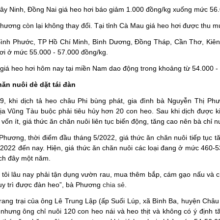
 Tây Ninh, Đồng Nai giá heo hơi báo giảm 1.000 đồng/kg xuống mức 56
hương còn lại không thay đổi. Tại tỉnh Cà Mau giá heo hơi được thu 
 Bình Phước, TP Hồ Chí Minh, Bình Dương, Đồng Tháp, Cần Thơ, Kiên 
ơi ở mức 55.000 - 57.000 đồng/kg.
 giá heo hơi hôm nay tại miền Nam dao động trong khoảng từ 54.000 -
ăn nuôi dè dặt tái đàn
, khi dịch tả heo châu Phi bùng phát, gia đình bà Nguyễn Thị P
Rịa Vũng Tàu buộc phải tiêu hủy hơn 20 con heo. Sau khi dịch được 
 vốn ít, giá thức ăn chăn nuôi liên tục biến động, tăng cao nên bà chỉ 
hương, thời điểm đầu tháng 5/2022, giá thức ăn chăn nuôi tiếp tục tă
2022 đến nay. Hiện, giá thức ăn chăn nuôi các loại đang ở mức 460-
ách đây một năm.
h tôi lâu nay phải tận dụng vườn rau, mua thêm bắp, cám gạo nấu và 
uy trì được đàn heo”, bà Phương
chia sẻ
.
rang trại của ông Lê Trung Lập (ấp Suối Lúp, xã Bình Ba, huyện Châu
 nhưng ông chỉ nuôi 120 con heo nái và heo thịt và không có ý định 