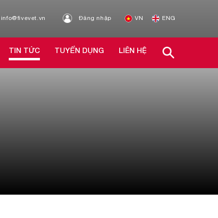
info@fivevet.vn
Đăng nhập
VN
ENG
TIN TỨC
TUYỂN DỤNG
LIÊN HỆ