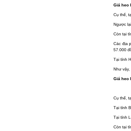
Giá heo 
Cụ thể, t
Ngược lại
Còn tại 
Các địa 
57.000 đ
Tại tỉnh
Như vậy,
Giá heo 
Cụ thể, t
Tại tỉnh 
Tại tỉnh 
Còn tại t