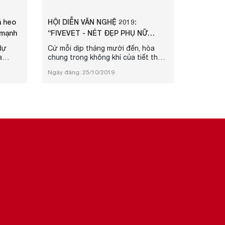
á heo
HỘI DIỄN VĂN NGHỆ 2019:
 mạnh
“FIVEVET - NÉT ĐẸP PHỤ NỮ
VIỆT”
dự
Cứ mỗi dịp tháng mười đến, hòa
a
chung trong không khí của tiết thu
mạnh.
với ánh nắng dịu, làn gió nhẹ thoảng
Ngày đăng: 25/10/2019
 nay
đưa hương cốm mới.
mức
ong