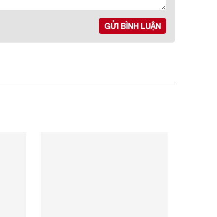
GỬI BÌNH LUẬN