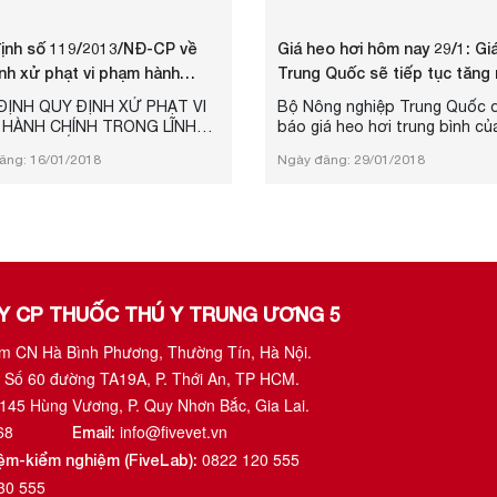
định số 119/2013/NĐ-CP về
Giá heo hơi hôm nay 29/1: Gi
nh xử phạt vi phạm hành
Trung Quốc sẽ tiếp tục tăng
trong lĩnh vực thú...
ĐỊNH QUY ĐỊNH XỬ PHẠT VI
Bộ Nông nghiệp Trung Quốc 
HÀNH CHÍNH TRONG LĨNH
báo giá heo hơi trung bình củ
HÚ Y, GIỐNG VẬT NUÔI,
Trung Quốc sẽ tiếp tục tăng 
ăng: 16/01/2018
Ngày đăng: 29/01/2018
 ĂN CHĂN NUÔI
Trong khi đó giá heo hơi hôm
29/1 tại nước ta vẫn đang ở 
thấp và không có đột biến tr
thời gian qua.
TY CP THUỐC THÚ Y TRUNG ƯƠNG 5
ụm CN Hà Bình Phương, Thường Tín, Hà Nội.
 Số 60 đường TA19A, P. Thới An, TP HCM.
1145 Hùng Vương, P. Quy Nhơn Bắc, Gia Lai.
68
info@fivevet.vn
Email:
0822 120 555
iệm-kiểm nghiệm (FiveLab):
30 555