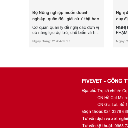
Bộ Nông nghiệp muốn doanh
Nghị 
nghiệp, quân đội 'giải cứu' thịt heo
quy đị
chính 
Cơ quan quản lý đề nghị các đơn vị
NGHỊ 
có năng lực dự trữ, chế biến và tiêu
PHẠM 
thụ tăng thu mua sản phẩm thịt lợn
VỰC T
Ngày đăng: 21/04/2017
Ngày đ
đã giết mổ cấp đông trước tình
THỨC
trạng giá bán ngày càng tụt sâu.
FIVEVET - CÔNG 
Trụ sở chính: C
Địa chỉ:
CN Hồ Chí Minh:
CN Gia Lai: Số 
024 3376 68
Điện thoại:
Tư vấn dịch vụ xét ngh
0963 7
Tư vấn kỹ thuật: