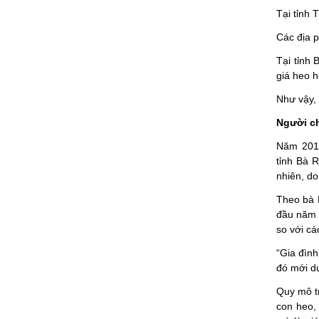
Tại tỉnh
Các địa p
Tại tỉnh
giá heo h
Như vậy,
Người ch
Năm 2019
tỉnh Bà 
nhiên, do
Theo bà P
đầu năm 
so với c
“Gia đìn
đó mới d
Quy mô t
con heo,