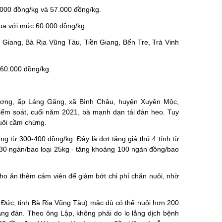
.000 đồng/kg và 57.000 đồng/kg.
mua với mức 60.000 đồng/kg.
Giang, Bà Rịa Vũng Tàu, Tiền Giang, Bến Tre, Trà Vinh
 60.000 đồng/kg.
hương, ấp Láng Găng, xã Bình Châu, huyện Xuyên Mộc,
kiểm soát, cuối năm 2021, bà mạnh dạn tái đàn heo. Tuy
nuôi cầm chừng.
ng từ 300-400 đồng/kg. Đây là đợt tăng giá thứ 4 tính từ
530 ngàn/bao loại 25kg - tăng khoảng 100 ngàn đồng/bao
cho ăn thêm cám viên để giảm bớt chi phí chăn nuôi, nhờ
 Đức, tỉnh Bà Rịa Vũng Tàu) mặc dù có thể nuôi hơn 200
tăng đàn. Theo ông Lập, không phải do lo lắng dịch bệnh