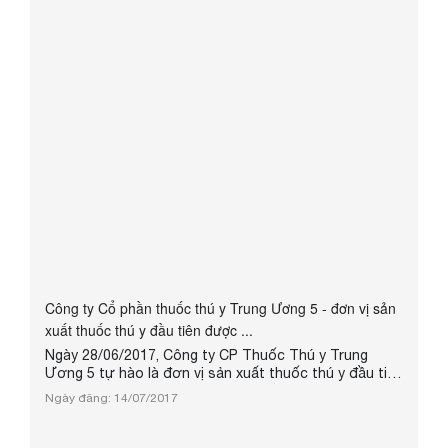
Dương” để tôn vinh các công ty, doanh nghiệp, các tổ
chức, cá nhân đã có thành tích xuất sắc trong việc
xây dựng thương hiệu, chất lượng sản phẩm dựa trên
những tiêu chí, quy ...
Công ty Cổ phần thuốc thú y Trung Ương 5 - đơn vị sản
xuất thuốc thú y đầu tiên được ...
Ngày 28/06/2017, Công ty CP Thuốc Thú y Trung
Ương 5 tự hào là đơn vị sản xuất thuốc thú y đầu tiên
được Sở Khoa học và Công nghệ Hà Nội cấp giấy
Ngày đăng: 14/07/2017
“Chứng nhận Doanh nghiệp Khoa học và Công nghệ”.
Các sản phẩm của Công ty là kết quả của quá trình
nghiên cứu Khoa học và công nghệ, có giá trị ứng