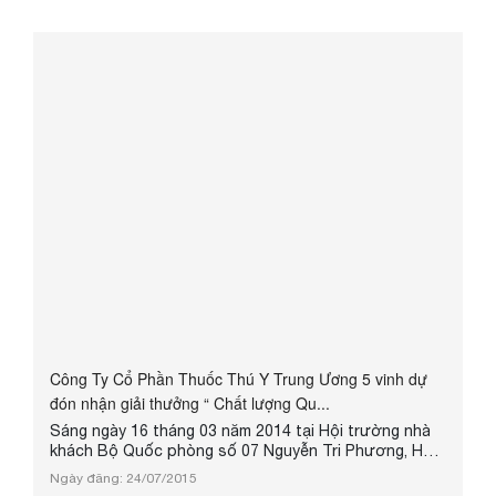
Công Ty Cổ Phần Thuốc Thú Y Trung Ương 5 vinh dự
đón nhận giải thưởng “ Chất lượng Qu...
Sáng ngày 16 tháng 03 năm 2014 tại Hội trường nhà
khách Bộ Quốc phòng số 07 Nguyễn Tri Phương, Hà
Nội đã diễn ra lễ trao giải “Chất lượng Quốc gia, giải
Ngày đăng: 24/07/2015
thưởng chất lượng Quốc tế - Châu Á Thái Bình