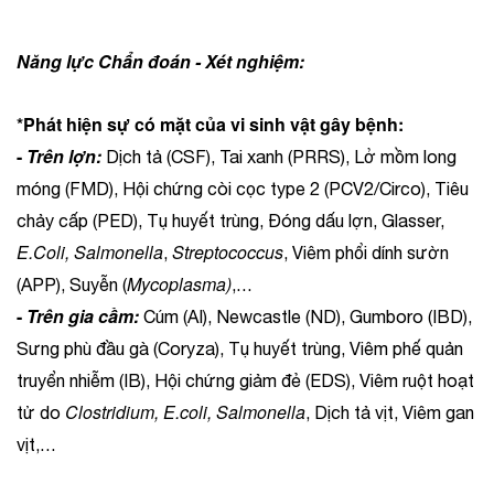
Năng lực Chẩn đoán - Xét nghiệm:
*Phát hiện sự có mặt của vi sinh vật gây bệnh:
-
Trên lợn:
Dịch tả (CSF), Tai xanh (PRRS), Lở mồm long
móng (FMD), Hội chứng còi cọc type 2 (PCV2/Circo), Tiêu
chảy cấp (PED), Tụ huyết trùng, Đóng dấu lợn, Glasser,
E.Coli, Salmonella
Streptococcus
,
, Viêm phổi dính sườn
Mycoplasma)
(APP), Suyễn (
,…
-
Trên gia cầm:
Cúm (AI), Newcastle (ND), Gumboro (IBD),
Sưng phù đầu gà (Coryza), Tụ huyết trùng, Viêm phế quản
truyển nhiễm (IB), Hội chứng giảm đẻ (EDS), Viêm ruột hoạt
Clostridium,
E.coli, Salmonella
tử do
, Dịch tả vịt, Viêm gan
vịt,…