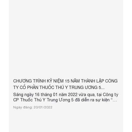
dụng thực tế cho ngành chăn nuôi thú y....
CHƯƠNG TRÌNH KỶ NIỆM 15 NĂM THÀNH LẬP CÔNG
TY CỔ PHẦN THUỐC THÚ Y TRUNG ƯƠNG 5...
Sáng ngày 16 tháng 01 năm 2022 vừa qua, tại Công ty
CP Thuốc Thú Y Trung Ương 5 đã diễn ra sự kiện “Kỷ
niệm 15 năm thành lập công ty”. Tham gia sự kiện có
Ngày đăng: 20/01/2022
sự góp mặt của TS. Nguyễn Thị Hương Chủ tịch
HĐQT, Thạc sĩ Lê Viết Thắng - P.TGĐ, Thạc sĩ Phạm
Đức Vũ - GĐ Kỹ thuật thực địa, chủ tịch Công đoàn,
TS.Trịnh Quang Đại - GĐ nhà máy vắc xin, Ông Nguyễn
Duy Nguyên Giám đốc ...