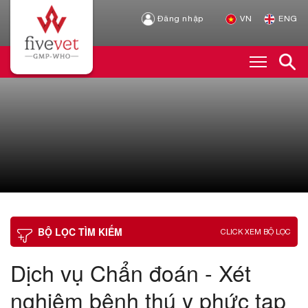
Đăng nhập
VN
ENG
BỘ LỌC TÌM KIẾM
CLICK XEM BỘ LỌC
Dịch vụ Chẩn đoán - Xét
nghiệm bệnh thú y phức tạp