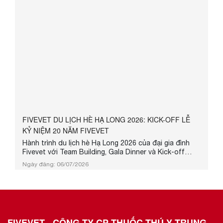
FIVEVET DU LỊCH HÈ HẠ LONG 2026: KICK-OFF LỄ
KỶ NIỆM 20 NĂM FIVEVET
Hành trình du lịch hè Hạ Long 2026 của đại gia đình
Fivevet với Team Building, Gala Dinner và Kick-off
chuỗi sự kiện hướng tới kỷ niệm 20 năm thành lập.
Ngày đăng: 06/07/2026
FIVEVET - CÔNG TY CP THUỐC THÚ Y TRUNG