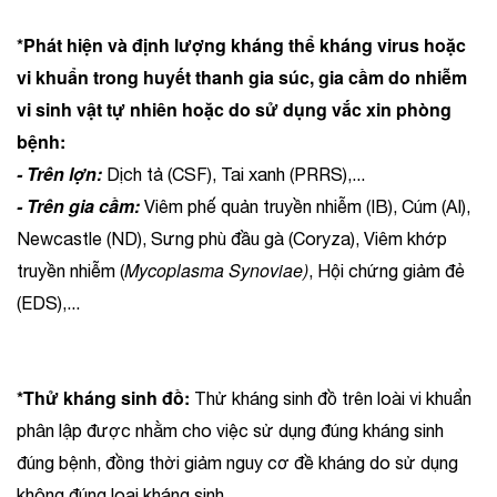
*Phát hiện và định lượng kháng thể kháng virus hoặc
vi khuẩn trong huyết thanh gia súc, gia cầm do nhiễm
vi sinh vật tự nhiên hoặc do sử dụng vắc xin phòng
bệnh:
- Trên lợn:
Dịch tả (CSF), Tai xanh (PRRS),...
- Trên gia cầm:
Viêm phế quản truyền nhiễm (IB), Cúm (AI),
Newcastle (ND), Sưng phù đầu gà (Coryza), Viêm khớp
Mycoplasma Synoviae)
truyền nhiễm (
, Hội chứng giảm đẻ
(EDS),...
*Thử kháng sinh đồ:
Thử kháng sinh đồ trên loài vi khuẩn
phân lập được nhằm cho việc sử dụng đúng kháng sinh
đúng bệnh, đồng thời giảm nguy cơ đề kháng do sử dụng
không đúng loại kháng sinh.