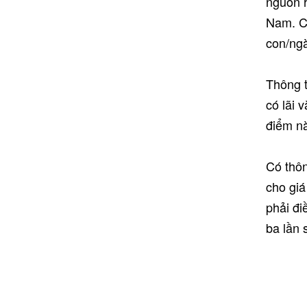
nguồn h
Nam. C
con/ngà
Thông t
có lãi 
điểm nà
Có thôn
cho giá
phải đi
ba lần 