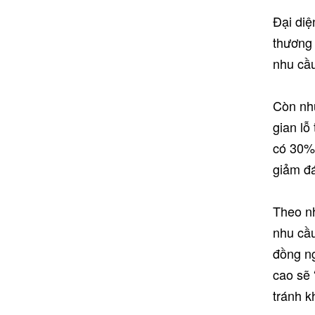
Đại diệ
thương 
nhu cầu
Còn nhữ
gian lỗ
có 30%
giảm đ
Theo nh
nhu cầu
đồng ng
cao sẽ 
tránh k