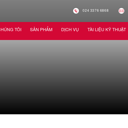
024 3376 6868
CHÚNG TÔI
SẢN PHẨM
DỊCH VỤ
TÀI LIỆU KỸ THUẬT