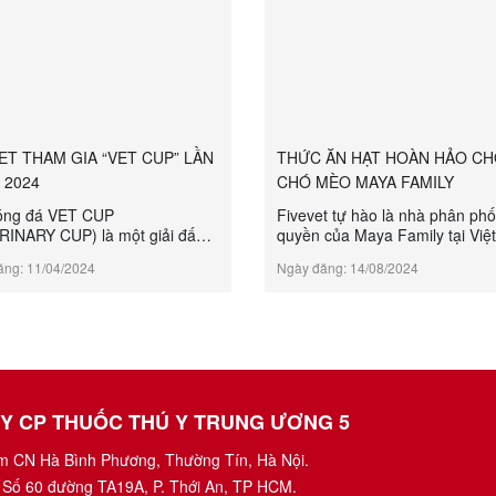
ET THAM GIA “VET CUP” LẦN
THỨC ĂN HẠT HOÀN HẢO C
I 2024
CHÓ MÈO MAYA FAMILY
bóng đá VET CUP
Fivevet tự hào là nhà phân phố
RINARY CUP) là một giải đấu
quyền của Maya Family tại Việ
iêng cho những doanh nghiệp,
mang đến cho các chủ nuôi th
ăng: 11/04/2024
Ngày đăng: 14/08/2024
 sản xuất, kinh doanh và phân
những sản phẩm dinh dưỡng c
ản phẩm thú y trên phạm vi
lượng nhất. Với hệ thống phân 
uốc. Fivevet với tinh thần thể
rộng khắp và đội ngũ nhân viên
nâng cao sức khỏe, không chỉ
tâm, Fivevet cam kết cung cấp 
nh trong công việc, mà còn chú
vụ tốt nhất, đảm bảo sản phẩ
về đời sống tinh thần, sức khỏe
tay khách hàng một cách nhan
n bộ, công nhân viên....
chóng và an toàn nhất....
TY CP THUỐC THÚ Y TRUNG ƯƠNG 5
ụm CN Hà Bình Phương, Thường Tín, Hà Nội.
 Số 60 đường TA19A, P. Thới An, TP HCM.