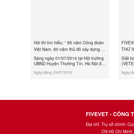
Hội thi tìm hiểu: “ 85 năm Công đoàn
FIVEV
Việt Nam, 60 năm thủ đô xây dựng và
THỨ I
phát triển, ...
Sáng ngày 01/07/2014 tại Hội trường
Giải 
UBND Huyện Thường Tín, Hà Nội đã
(VETE
diễn ra vòng chung khảo Hội thi tìm
dành r
Ngày đăng: 24/07/2015
Ngày đ
hiểu 85 năm Công đoàn Việt Nam, 60
đơn vị
năm Thủ đô xây dựng và phát triển,
phối s
60 năm giải phóng huyện Thường Tín
toàn q
do LĐLĐ huyện Thường Tín tổ chức.
thao, 
Tham vòng chung khảo, Hội thi có 6
hết mì
Công đoàn cơ sở thuộc khối xã, thị
trọng 
trấn, 3 Công đoàn khối Dân Đảng,
cho cá
Huyện ủy, UBND huyện và 3 Cô...
FIVEVET - CÔNG 
Địa chỉ:
Trụ sở chính: C
CN Hồ Chí Minh: