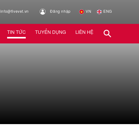
info@fivevet.vn
Đăng nhập
VN
ENG
TIN TỨC
TUYỂN DỤNG
LIÊN HỆ