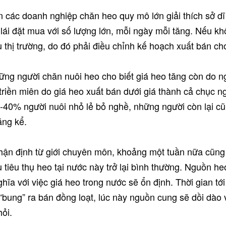
n các doanh nghiệp chăn heo quy mô lớn giải thích sở dĩ
lái đặt mua với số lượng lớn, mỗi ngày mỗi tăng. Nếu kh
 thị trường, do đó phải điều chỉnh kế hoạch xuất bán c
ng người chăn nuôi heo cho biết giá heo tăng còn do ng
 triền miên do giá heo xuất bán dưới giá thành cả chục 
-40% người nuôi nhỏ lẻ bỏ nghề, những người còn lại c
áng kể.
ận định từ giới chuyên môn, khoảng một tuần nữa cũng 
 tiêu thụ heo tại nước này trở lại bình thường. Nguồn h
hĩa với việc giá heo trong nước sẽ ổn định. Thời gian tới
“bung” ra bán đồng loạt, lúc này nguồn cung sẽ dồi dào 
hỏi.