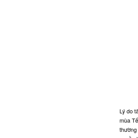
Lý do t
mùa Tết
thường 