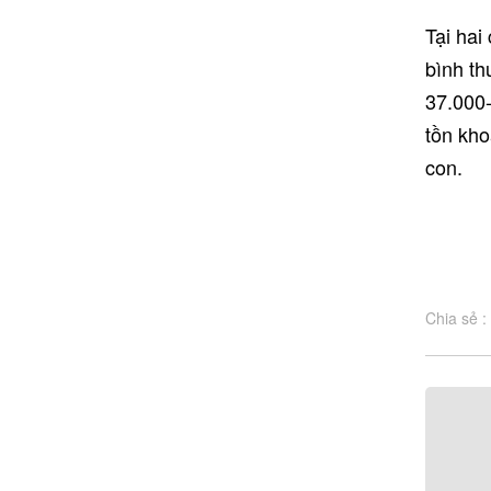
Tại hai
bình th
37.000-
tồn kh
con.
Chia sẻ :