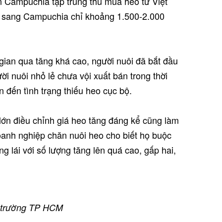
n Campuchia tập trung thu mua heo từ Việt
n sang Campuchia chỉ khoảng 1.500-2.000
 gian qua tăng khá cao, người nuôi đã bắt đầu
ời nuôi nhỏ lẻ chưa vội xuất bán trong thời
n đến tình trạng thiếu heo cục bộ.
lớn điều chỉnh giá heo tăng đáng kể cũng làm
doanh nghiệp chăn nuôi heo cho biết họ buộc
g lái với số lượng tăng lên quá cao, gấp hai,
hị trường TP HCM