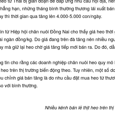
eo từ Thái bị gián đoạn để đáp ứng nhu cầu nội địa, nê
hẳng hạn, những tháng bình thường thương lái xuất bá
y thì thời gian qua tăng lên 4.000-5.000 con/ngày.
in từ Hiệp hội chăn nuôi Đồng Nai cho thấy giá heo thời
vài ngàn đồng/kg. Do giá đang trên đà tăng nên nhiều ngư
y mà giữ lại heo chờ giá tăng tiếp mới bán ra. Do đó, dẫ
g tin cho rằng các doanh nghiệp chăn nuôi heo quy mô 
 heo trên thị trường biến động theo. Tuy nhiên, một số 
ều chỉnh giá bán tăng là do nhu cầu đặt mua heo từ thươn
so với bình thường.
Nhiều kênh bán lẻ thịt heo trên t