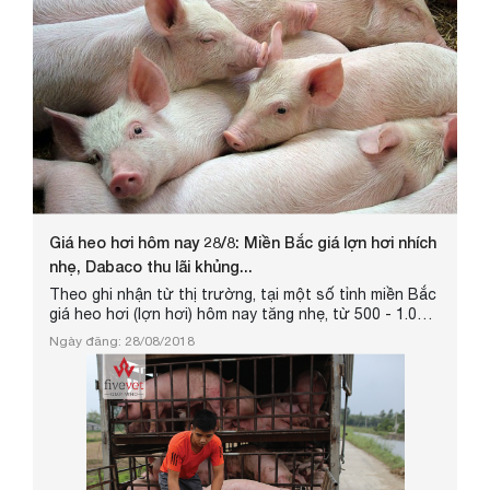
Giá heo hơi hôm nay 28/8: Miền Bắc giá lợn hơi nhích
nhẹ, Dabaco thu lãi khủng...
Theo ghi nhận từ thị trường, tại một số tỉnh miền Bắc
giá heo hơi (lợn hơi) hôm nay tăng nhẹ, từ 500 - 1.000
đồng/kg so với 2 ngày trước. Hiện nhiều chủ trang trại
Ngày đăng: 28/08/2018
đang xuất heo hơi tại chuồng với giá bình quân từ
51.000 - 52.000 đồng/kg. Với diễn biến tăng giá của
thịt lợn thời gian qua, mảng chăn nuôi heo đã đóng
góp lợi nhuận lớn cho các "đại gia" chăn nuôi, trong
đó có...