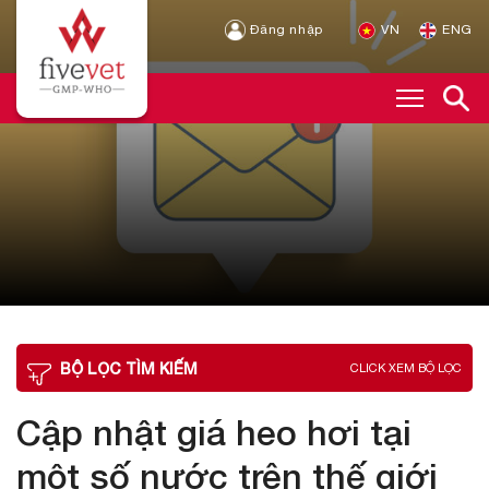
Đăng nhập
VN
ENG
BỘ LỌC TÌM KIẾM
CLICK XEM BỘ LỌC
Cập nhật giá heo hơi tại
một số nước trên thế giới