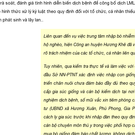
rà soát, đánh giá tình hình diễn biến dịch bệnh để công bố dịch LM
 hình thức xử lý kỷ luật theo quy định đối với tổ chức, cá nhân thi
 phát sinh và lây lan...
Liên quan đến vụ việc trung tâm nhập bò nhiễ
hộ nghèo, hiện Công an huyện Hương Khê đã và
rõ trách nhiệm của các tổ chức, cá nhân liên q
Tuy nhiên, qua kiểm tra thực tế và làm việc vớ
đầu Sở NN-PTNT xác định việc nhập con giốn
triển chăn nuôi chưa đảm bảo đầy đủ theo qu
cấp gia súc giống và cán bộ kiểm dịch tại nơ
nghiệm dịch bệnh, số mũi vắc xin tiêm phòng 
tư (UBND xã Hương Xuân, Phú Phong, Gia P
cách ly gia súc trước khi nhập đàn theo quy địn
cán bộ chuyên môn thú y trong việc phối hợp 
mua bò giống đảm bảo chất lượng, không dịch 