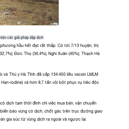
iện các giải pháp dập dịch
 phương hầu hết đạt rất thấp. Có tới 7/13 huyện, thị
 (32,7%); Đức Thọ (36,4%); Nghi Xuân (45%); Thạch Hà
i và Thú y Hà Tĩnh đã cấp 134.450 liều vacxin LMLM
, Han-iodine) và hơn 8,7 tấn vôi bột phục vụ tiêu độc
ó dịch tạm thời đình chỉ việc mua bán, vận chuyển
c biển báo vùng có dịch, chốt gác trên trục đường giao
n gia súc từ vùng dịch ra ngoài và ngược lại.