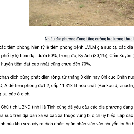
Nhiều địa phương đang tăng cường lực lượng thực h
tác tiêm phòng, hiện tỷ lệ tiêm phòng bệnh LMLM gia súc tại các địa
h phố tỷ lệ tiêm đạt dưới 50%; trong đó, Kỳ Anh (30,1%); Cẩm Xuyên
..; huyện tiêm đạt cao nhất cũng chưa đến 70%.
chặn dịch bùng phát diện rộng, từ tháng 8 đến nay Chi cục Chăn nuô
O, A để tiêm phòng đợt 2; cấp 11.318 lít hóa chất (Benkocid, vinadin
 tại các ổ dịch.
, Chủ tịch UBND tỉnh Hà Tĩnh cũng đã yêu cầu các địa phương đang c
ia súc trên địa bàn xã và các xã thuộc vùng bị dịch uy hiếp. Lập cá
ính của khu vực xảy ra dịch nhằm ngăn chặn việc vận chuyển, buôn bá