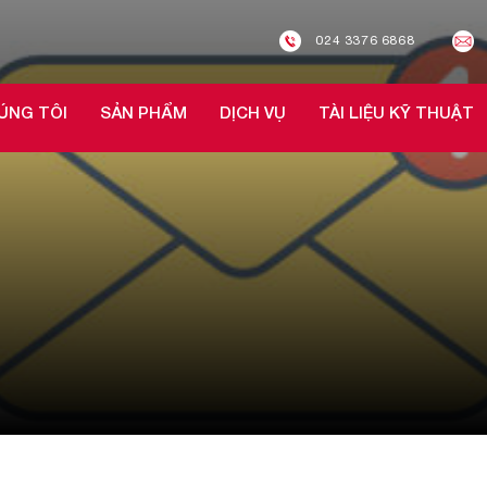
024 3376 6868
ÚNG TÔI
SẢN PHẨM
DỊCH VỤ
TÀI LIỆU KỸ THUẬT