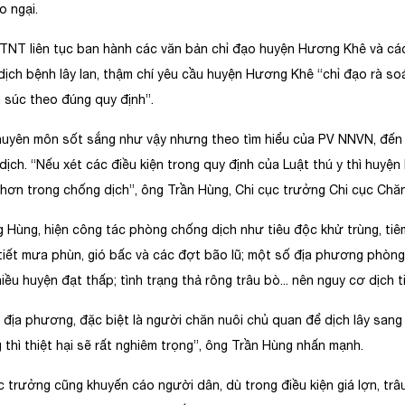
o ngại.
NT liên tục ban hành các văn bản chỉ đạo huyện Hương Khê và cá
dịch bệnh lây lan, thậm chí yêu cầu huyện Hương Khê “chỉ đạo rà so
 súc theo đúng quy định”.
uyên môn sốt sắng như vậy nhưng theo tìm hiểu của PV NNVN, đến
dịch. “Nếu xét các điều kiện trong quy định của Luật thú y thì huyệ
hơn trong chống dịch”, ông Trần Hùng, Chi cục trưởng Chi cục Chăn 
 Hùng, hiện công tác phòng chống dịch như tiêu độc khử trùng, ti
 tiết mưa phùn, gió bấc và các đợt bão lũ; một số địa phương phòng c
ều huyện đạt thấp; tình trạng thả rông trâu bò... nên nguy cơ dịch tiế
địa phương, đặc biệt là người chăn nuôi chủ quan để dịch lây sang đà
 thì thiệt hại sẽ rất nghiêm trọng”, ông Trần Hùng nhấn mạnh.
ục trưởng cũng khuyến cáo người dân, dù trong điều kiện giá lợn, trâ