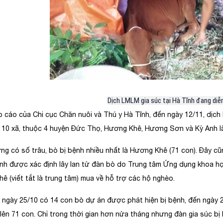
Dịch LMLM gia súc tại Hà Tĩnh đang diễ
 cáo của Chi cục Chăn nuôi và Thú y Hà Tĩnh, đến ngày 12/11, dịch
 10 xã, thuộc 4 huyện Đức Thọ, Hương Khê, Hương Sơn và Kỳ Anh là
ng có số trâu, bò bị bệnh nhiều nhất là Hương Khê (71 con). Đây cũ
nh được xác định lây lan từ đàn bò do Trung tâm Ứng dụng khoa học
ê (viết tắt là trung tâm) mua về hỗ trợ các hộ nghèo.
 ngày 25/10 có 14 con bò dự án được phát hiện bị bệnh, đến ngày 2
 lên 71 con. Chỉ trong thời gian hơn nửa tháng nhưng đàn gia súc bị