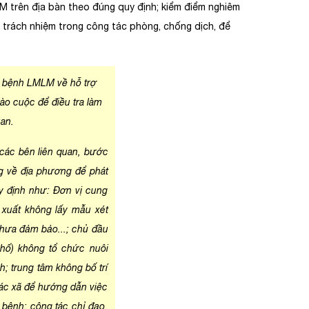
LM trên địa bàn theo đúng quy định; kiểm điểm nghiêm
ếu trách nhiệm trong công tác phòng, chống dịch, để
m bệnh LMLM về hỗ trợ
o cuộc để điều tra làm
uan.
i các bên liên quan, bước
g về địa phương để phát
y định như: Đơn vị cung
i xuất không lấy mẫu xét
chưa đảm bảo...; chủ đầu
hố) không tổ chức nuôi
h; trung tâm không bố trí
các xã để hướng dẫn việc
bệnh; công tác chỉ đạo,