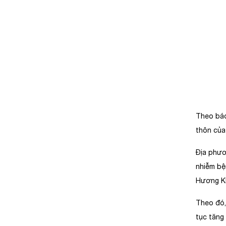
Theo báo
thôn của
Địa phươ
nhiễm bệ
Hương Kh
Theo đó,
tục tăng