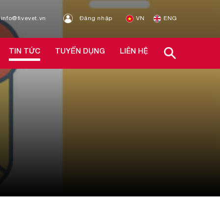
info@fivevet.vn
Đăng nhập
VN
ENG
TIN TỨC
TUYỂN DỤNG
LIÊN HỆ