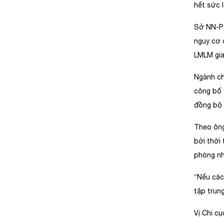
hết sức l
Sở NN-PT
nguy cơ 
LMLM gia
Ngành ch
công bố 
đồng bộ 
Theo ông
bởi thời
phòng nhi
“Nếu các 
tập trung
Vị Chi c