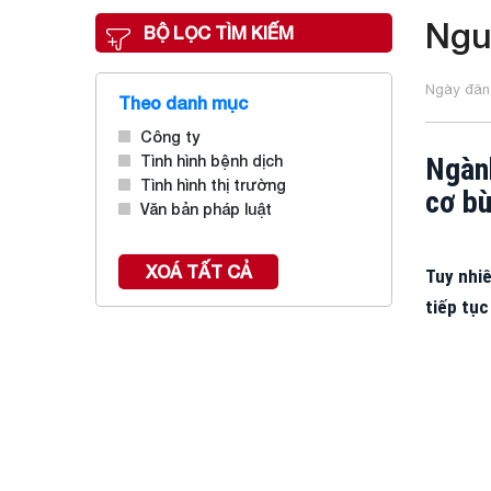
Ngu
BỘ LỌC TÌM KIẾM
Ngày đăng
Theo danh mục
Công ty
Tình hình bệnh dịch
Ngành
Tình hình thị trường
cơ bù
Văn bản pháp luật
XOÁ TẤT CẢ
Tuy nhiê
tiếp tục