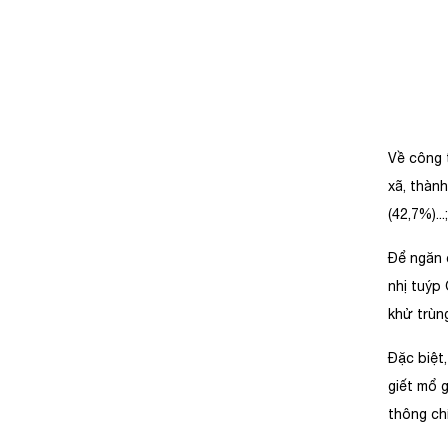
Về công 
xã, thàn
(42,7%).
Để ngăn 
nhị tuýp 
khử trùng
Đặc biệt
giết mổ g
thông ch