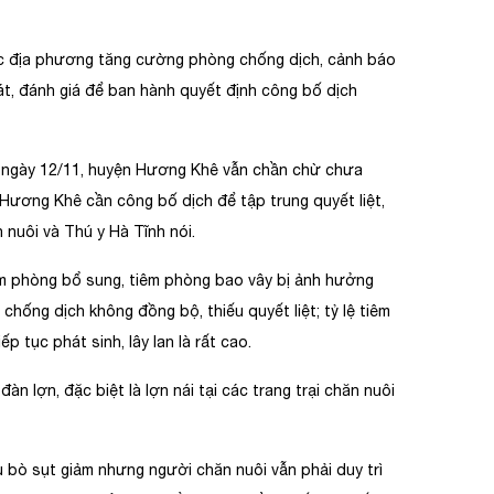
c địa phương tăng cường phòng chống dịch, cảnh báo
át, đánh giá để ban hành quyết định công bố dịch
 ngày 12/11, huyện Hương Khê vẫn chần chừ chưa
n Hương Khê cần công bố dịch để tập trung quyết liệt,
nuôi và Thú y Hà Tĩnh nói.
êm phòng bổ sung, tiêm phòng bao vây bị ảnh hưởng
hống dịch không đồng bộ, thiếu quyết liệt; tỷ lệ tiêm
p tục phát sinh, lây lan là rất cao.
n lợn, đặc biệt là lợn nái tại các trang trại chăn nuôi
u bò sụt giảm nhưng người chăn nuôi vẫn phải duy trì