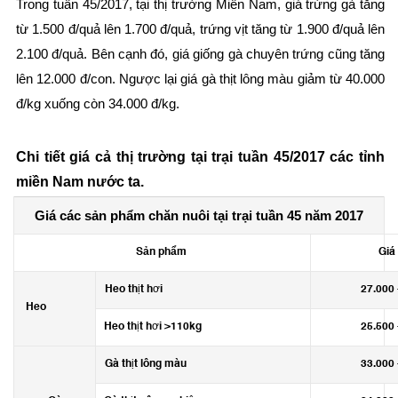
Trong tuần 45/2017, tại thị trường Miền Nam, giá trứng gà tăng
từ 1.500 đ/quả lên 1.700 đ/quả, trứng vịt tăng từ 1.900 đ/quả lên
2.100 đ/quả. Bên cạnh đó, giá giống gà chuyên trứng cũng tăng
lên 12.000 đ/con. Ngược lại giá gà thịt lông màu giảm từ 40.000
đ/kg xuống còn 34.000 đ/kg.
Chi tiết giá cả thị trường tại trại tuần 45/2017 các tỉnh
miền Nam nước ta.
Giá các sản phẩm chăn nuôi tại trại tuần 45 năm 2017
Sản phẩm
Giá
Heo thịt hơi
27.000 
Heo
Heo thịt hơi >110kg
25.500 
Gà thịt lông màu
33.000 