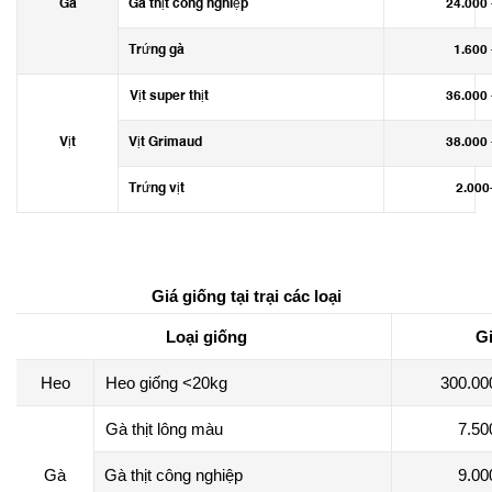
Gà
Gà thịt công nghiệp
24.000 
Trứng gà
1.600 
Vịt super thịt
36.000 
Vịt
Vịt Grimaud
38.000 
Trứng vịt
2.000
Giá giống tại trại các loại
Loại giống
Gi
Heo
Heo giống <20kg
300.00
Gà thịt lông màu
7.50
Gà
Gà thịt công nghiệp
9.00