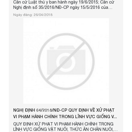
Căn cứ Luật thú y ban hành ngày 19/6/2015; Căn cứ
Nghị định số 35/2016/NĐ-CP ngày 15/5/2016 của
Chính phủ Quy định chi tiết thi hành một số điều của
Ngày đăng: 26/04/2018
Luật thú y; Căn cứ Nghị định số 15/2017/NĐ-CP ngày
17 tháng 02 năm 2017 của Chính phủ quy định chức
năng, nhiệm vụ, quyền hạn và cơ cấu tổ chức của Bộ
Nông nghiệp và Phát triển nông thôn; Xét đề nghị của
Cục trường Cục Thú y,...
NGHỊ ĐỊNH 64/2018/NĐ-CP QUY ĐỊNH VỀ XỬ PHẠT
VI PHẠM HÀNH CHÍNH TRONG LĨNH VỰC GIỐNG V...
QUY ĐỊNH XỬ PHẠT VI PHẠM HÀNH CHÍNH TRONG
LĨNH VỰC GIỐNG VẬT NUÔI, THỨC ĂN CHĂN NUÔI,