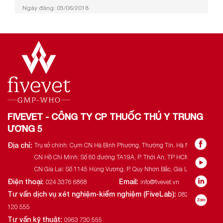
THỦY SẢN Căn cứ Luật tổ chức Chính phủ ngày 19
Ngày đăng: 05/06/2018
tháng 6 năm 2015; Căn cứ Luật xử lý vi phạm hành
chính ngày 20 tháng 6 năm 2012; Căn cứ Pháp lệnh
giống vật nuôi ngày 24 tháng 3 năm 2004; Theo đề
nghị của Bộ trưởng Bộ Nông nghiệp và Phát triển
nông thôn; Chính phủ ban hành Nghị định quy địn...
FIVEVET - CÔNG TY CP THUỐC THÚ Y TRUNG
ƯƠNG 5
Địa chỉ:
Trụ sở chính: Cụm CN Hà Bình Phương, Thường Tín, Hà Nội.
CN Hồ Chí Minh: Số 60 đường TA19A, P. Thới An, TP HCM.
CN Gia Lai: Số 1145 Hùng Vương, P. Quy Nhơn Bắc, Gia Lai.
Điện thoại:
Email:
024 3376 6868
info@fivevet.vn
Tư vấn dịch vụ xét nghiệm-kiểm nghiệm (FiveLab):
0822
120 555
Tư vấn kỹ thuật:
0963 730 555