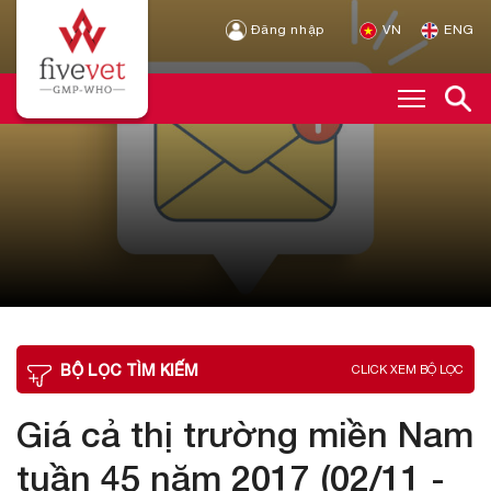
Đăng nhập
VN
ENG
BỘ LỌC TÌM KIẾM
CLICK XEM BỘ LỌC
Giá cả thị trường miền Nam
tuần 45 năm 2017 (02/11 -