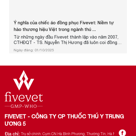
Ý nghĩa của chiếc áo đồng phục Fivevet: Niềm tự
hào thương hiệu Việt trong ngành thú ...
Từ những ngày đầu Fivevet thành lập vào năm 2007,
CTHĐQT - TS. Nguyễn Thị Hương đã luôn coi đồng
phục là một phần trong trọng trong việc thể hiện bản
Ngày đăng: 01/10/2025
sắc thương hiệu. Thiết kế đồng phục của Fivevet
được thổi hồn với tinh thần mới, hiện đại hơn, chuyên
nghiệp hơn, và gắn liền chặt chẽ hơn với triết lý phát
triển bền vững....
FIVEVET - CÔNG TY CP THUỐC THÚ Y TRUNG
ƯƠNG 5
Địa chỉ:
Trụ sở chính: Cụm CN Hà Bình Phương, Thường Tín, Hà Nội.