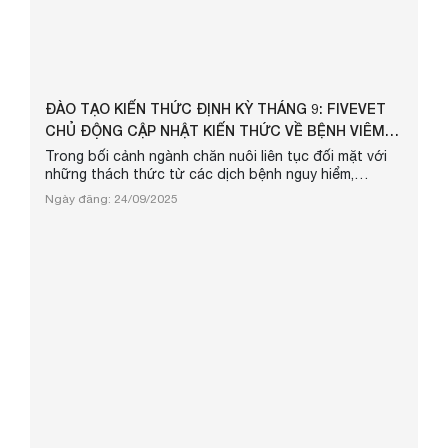
ĐÀO TẠO KIẾN THỨC ĐỊNH KỲ THÁNG 9: FIVEVET
CHỦ ĐỘNG CẬP NHẬT KIẾN THỨC VỀ BỆNH VIÊM
D...
Trong bối cảnh ngành chăn nuôi liên tục đối mặt với
những thách thức từ các dịch bệnh nguy hiểm,
Fivevet luôn xác định việc nâng cao năng lực chuyên
Ngày đăng: 24/09/2025
môn và kỹ năng thực tiễn cho đội ngũ nhân sự là yếu
tố then chốt để đồng hành cùng khách hàng. Chính vì
vậy, chương trình đào tạo định kỳ hàng tháng đã trở
thành một hoạt động thường xuyên, góp phần tạo
nên sự khác biệt trong ...