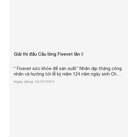
Giải thi đấu Cầu lông Fivevet lần 2
“ Fivevet sức khỏe để sản xuất” Nhân dịp tháng công
nhân và hướng tới lễ kỷ niệm 124 năm ngày sinh Chủ
tịch Hồ Chí Minh 19/05/1890 - 19/05/2014, sáng ngày
Ngày đăng: 24/07/2015
17 tháng 05 năm 2014 tại nhà thi đấu Huyện Thường
Tín, Hà Nội. BCH Công đoàn Công ty Cổ phần Thuốc
thú y Trung ương 5 long trọng tổ chức giải cầu lông
Fivevet lần 2 năm 2014 “ Fivevet sức khỏe để sản
xuất”. Tham dự giải ...