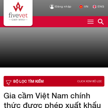
Đăng nhập
VN
ENG
BỘ LỌC TÌM KIẾM
CLICK XEM BỘ LỌC
Gia cầm Việt Nam chính
thức được phép xuất khẩu