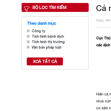
Cả 
BỘ LỌC TÌM KIẾM
Ngày đăng
Theo danh mục
Công ty
Tình hình bệnh dịch
Cục Thú 
Tình hình thị trường
các dịch
Văn bản pháp luật
XOÁ TẤT CẢ
Một s
Hiện cả 
virus cú
cơ xâm n