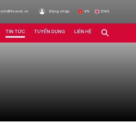
info@fivevet.vn
Đăng nhập
VN
ENG
TIN TỨC
TUYỂN DỤNG
LIÊN HỆ