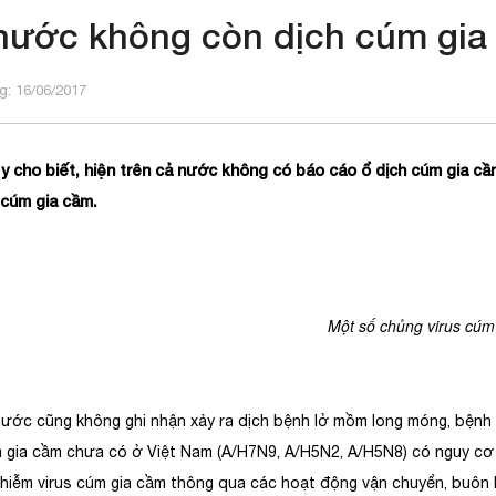
nước không còn dịch cúm gia
: 16/06/2017
y cho biết, hiện trên cả nước không có báo cáo ổ dịch cúm gia c
 cúm gia cầm.
ố chủng virus cúm gia cầm mới có nguy 
nước cũng không ghi nhận xảy ra dịch bệnh lở mồm long móng, bệnh t
m gia cầm chưa có ở Việt Nam (A/H7N9, A/H5N2, A/H5N8) có nguy cơ 
hiễm virus cúm gia cầm thông qua các hoạt động vận chuyển, buôn b