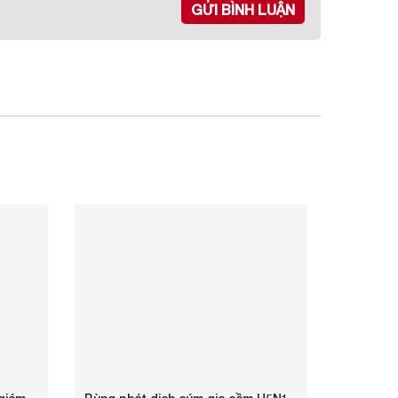
GỬI BÌNH LUẬN