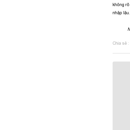
không rõ 
nhập lậu.
N
Chia sẻ :