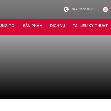
024 3376 6868
ÚNG TÔI
SẢN PHẨM
DỊCH VỤ
TÀI LIỆU KỸ THUẬT