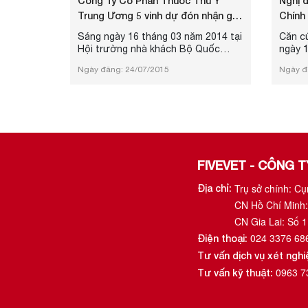
Công Ty Cổ Phần Thuốc Thú Y
Nghị đ
Trung Ương 5 vinh dự đón nhận giải
Chính 
thưởng “ Chất lượng Qu...
điều c
Sáng ngày 16 tháng 03 năm 2014 tại
Căn c
Hội trường nhà khách Bộ Quốc
ngày 
phòng số 07 Nguyễn Tri Phương, Hà
Luật t
Ngày đăng: 24/07/2015
Ngày đ
Nội đã diễn ra lễ trao giải “Chất
2015; 
lượng Quốc gia, giải thưởng chất
tháng 
lượng Quốc tế - Châu Á Thái Bình
của B
Dương” để tôn vinh các công ty,
Phát t
doanh nghiệp, các tổ chức, cá nhân
hành N
đã có thành tích xuất sắc trong việc
một số
xây dựng thương hiệu, chất lượng
sản phẩm dựa trên những tiêu chí,
FIVEVET - CÔNG 
quy ...
Trụ sở chính: C
Địa chỉ:
CN Hồ Chí Minh:
CN Gia Lai: Số 
024 3376 68
Điện thoại:
Tư vấn dịch vụ xét ngh
0963 7
Tư vấn kỹ thuật: