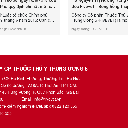
ịnh số 35 ngày 15/5/2016 của
TS Nguyễn Thị Hương, tổng 
Phủ quy định chi tiết một số
đốc Fivevet: “Bông hồng thé
ủa Luật T...
ngành thuốc thú y Vi...
ứ Luật tổ chức Chính phủ
Công ty Cổ phần Thuốc Thú 
19 tháng 6 năm 2015; Căn cứ
Trung ương 5 (FIVEVET) là mộ
hú y ngày 19 tháng 6 năm
trong những doanh nghiệp th
ăng: 18/04/2018
Ngày đăng: 16/07/2018
Căn cứ Luật đầu tư ngày 26
Top đầu của ngành sản xuất, 
11 năm 2014; Theo đề nghị
doanh thuốc thú y Việt Nam. 
ộ trưởng Bộ Nông nghiệp và
sau thành công đó, phải nhắc 
riển nông thôn; Chính phủ ban
trò to lớn, hàng đầu của ngườ
ghị định quy định chi Tiết
đạo công ty: Tổng giám đốc,
 Điều của Luật thú y.
Nguyễn Thị Hương (ảnh) -“Bô
hồng thép” của ngành sản xuấ
doanh Thuốc Thú y Việt Nam..
TY CP THUỐC THÚ Y TRUNG ƯƠNG 5
ụm CN Hà Bình Phương, Thường Tín, Hà Nội.
 Số 60 đường TA19A, P. Thới An, TP HCM.
1145 Hùng Vương, P. Quy Nhơn Bắc, Gia Lai.
68
info@fivevet.vn
Email:
0822 120 555
iệm-kiểm nghiệm (FiveLab):
30 555