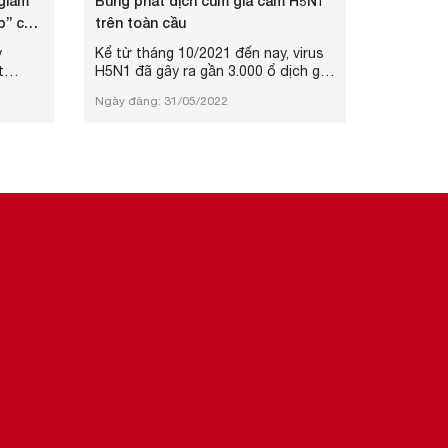
giám
Bùng phát dịch cúm gia cầm H5N1
p” của
trên toàn cầu
y
Kể từ tháng 10/2021 đến nay, virus
t
H5N1 đã gây ra gần 3.000 ổ dịch gia
uộc
cầm ở hàng chục quốc gia. Hơn 77
Ngày đăng: 31/05/2022
kinh
triệu con gia cầm đã bị tiêu hủy để
Đằng
hạn chế virus này lây.
vai
i lãnh
 TS
ng
t kinh
..