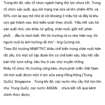
Trong khi đó, việc tổ chức ngành hàng thịt lợn chưa tốt. Trong
tổ chức sản xuất, quy mô trang trại vừa và lớn chiếm 45%, và
55% còn lại quy mô nhỏ lẻ với khoảng 3 triệu hộ và đây là khu
vực giá thành cao, khó kiểm soát theo chuỗi. “Hầu hết các hộ
sản xuất nhỏ, các khâu từ giống, chăn nuôi, giết mổ, phân
phối… đều bị tách biệt. Khi thị trường rủi ro như hiện nay, thì
người nuôi bị ảnh hưởng rất lớn”- ông Cường nói.
Theo Bộ trưởng NN&PTNT, khâu chế biến trong chăn nuôi hiện
rất yếu, trừ một số tập đoàn lớn có chế biến sâu, hầu hết vẫn
bán thịt tươi sống, tiêu thụ ở các chợ truyền thống.
Khâu tổ chức thị trường cũng kém, chưa phát triển. Việt Nam
chỉ mới xuất được một ít lợn sữa sang Hồng Kông (Trung
Quốc), Singapore…Trong khi đó, các nước nhu cầu thịt lợn lớn
như Trung Quốc, các nước ASEAN… chưa kết nối qua kênh
chính thức được.