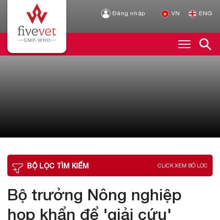
Đăng nhập
VN
ENG
BỘ LỌC TÌM KIẾM
CLICK XEM BỘ LỌC
Bộ trưởng Nông nghiệp
họp khẩn để 'giải cứu'