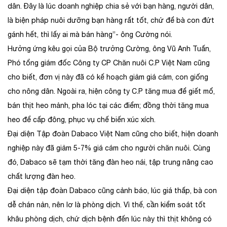
dân. Đây là lúc doanh nghiệp chia sẻ với bạn hàng, người dân,
là biện pháp nuôi dưỡng bạn hàng rất tốt, chứ để bà con đứt
gánh hết, thì lấy ai mà bán hàng”- ông Cường nói.
Hưởng ứng kêu gọi của Bộ trưởng Cường, ông Vũ Anh Tuấn,
Phó tổng giám đốc Công ty CP Chăn nuôi C.P Việt Nam cũng
cho biết, đơn vị này đã có kế hoạch giảm giá cám, con giống
cho nông dân. Ngoài ra, hiện công ty C.P tăng mua để giết mổ,
bán thịt heo mảnh, pha lóc tại các điểm; đồng thời tăng mua
heo để cấp đông, phục vụ chế biến xúc xích.
Đại diện Tập đoàn Dabaco Việt Nam cũng cho biết, hiện doanh
nghiệp này đã giảm 5-7% giá cám cho người chăn nuôi. Cùng
đó, Dabaco sẽ tạm thời tăng đàn heo nái, tập trung nâng cao
chất lượng đàn heo.
Đại diện tập đoàn Dabaco cũng cảnh báo, lúc giá thấp, bà con
dễ chán nản, nên lơ là phòng dịch. Vì thế, cần kiểm soát tốt
khâu phòng dịch, chứ dịch bệnh đến lúc này thì thịt không có