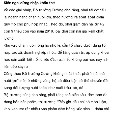
Kiến nghị dừng nhập khẩu thịt
Về các giải pháp, Bộ trưởng Cường cho rằng, phải tái cơ cấu
lại ngành hàng chăn nuôi lợn, theo hướng, rà soát soát giảm
quy mô cho phù hợp nhất. Theo đó, phải giảm đàn nái từ 4,2
còn 3 triệu con vào năm 2019, loại thải con nái già, kém chất
lượng.
Khu vực chăn nuôi nông họ nhỏ lẻ, cần tổ chức dưới dạng tổ,
hợp tác xã, doanh nghiệp nhỏ…để tăng quản trị, áp dụng khoa
học sản xuất, kết nối lo liệu đầu ra…nếu không bài học này, sẽ
liên tiếp xảy ra.
Cũng theo Bộ trưởng Cường không nhất thiết phải “nhà nhà
nuôi lợn”, nên ở những vùng, hộ có điều kiện có thể chuyển đổi
sang đối tượng nuôi khác, như nuôi trâu, bò, dê…
Bộ trưởng cũng cho rằng, phải tăng chế biến sâu, đảm bảo đa
dạng hóa sản phẩm, thị trường. “Bây giờ đâu chỉ có món luộc,
kho, xào, mà rất nhiều sản phẩm dăm bông, xúc xích… thậm chí