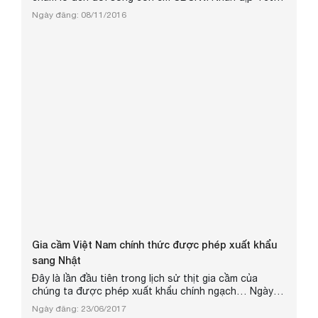
Trung Thu 2016, Ban chấp hành công đoàn công ty
Ngày đăng: 08/11/2016
đã tổ chức “ Đêm hội trăng rằm” trong không khí ấm
cúng cho con cán bộ công nhân viên công ty.
Gia cầm Việt Nam chính thức được phép xuất khẩu
sang Nhật
Đây là lần đầu tiên trong lịch sử thịt gia cầm của
chúng ta được phép xuất khẩu chính ngạch… Ngày
22/6, Cục trưởng Cục Thú y Nhật Bản Norio Kumagai
Ngày đăng: 23/06/2017
đã gửi Công thư số 29/shoouan/1941 cho Cục Thú y