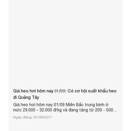
Việt Nam thông báo: “Nhật Bản đồng ý nhập khẩu thịt
gia cầm và sản phẩm thịt gia cầm chế biến của Công
ty TNHH Koyu & Unitek tỉnh Đồng Nai, Việt Nam kể từ
ngày 22/6/2017”. Đây ...
Giá heo hơi hôm nay 01/09: Có cơ hội xuất khẩu heo
đi Quảng Tây
Giá heo hơi hôm nay 01/09 Miền Bắc trung bình ở
mức 29.000 - 32.000 đ/kg và đang tăng từ 200 - 500
đ/kg. Tại Tuyên Quang, Vĩnh Phúc, Hà Nội, Hải Dương
Ngày đăng: 01/09/2017
giá heo hơi hôm nay tăng 500 đ/kg. Các tỉnh khác
không có biến động quá nhiều. Mức giá heo hơi xuất