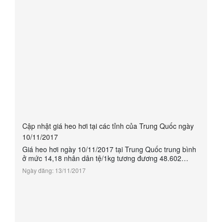
Cập nhật giá heo hơi tại các tỉnh của Trung Quốc ngày
10/11/2017
Giá heo hơi ngày 10/11/2017 tại Trung Quốc trung bình
ở mức 14,18 nhân dân tệ/1kg tương đương 48.602
vnđ/kg. Giá heo hơi Trung Quốc dao động không nhiêu
Ngày đăng: 13/11/2017
trong thơi gian gần đây, mức dao động từ 0,1 - 0,5 nhân
dân tệ/ kg - tương đương 300 - 1.500 vnđ/kg.