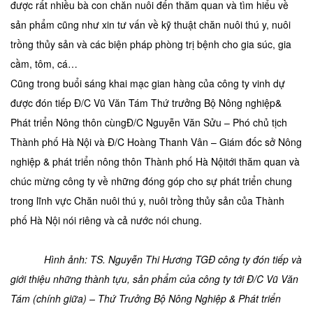
được rất nhiều bà con chăn nuôi đến thăm quan và tìm hiểu về
sản phẩm cũng như xin tư vấn về kỹ thuật chăn nuôi thú y, nuôi
trồng thủy sản và các biện pháp phòng trị bệnh cho gia súc, gia
cầm, tôm, cá…
Cũng trong buổi sáng khai mạc gian hàng của công ty vinh dự
được đón tiếp Đ/C Vũ Văn Tám Thứ trưởng Bộ Nông nghiệp&
Phát triển Nông thôn cùngĐ/C Nguyễn Văn Sửu – Phó chủ tịch
Thành phố Hà Nội và Đ/C Hoàng Thanh Vân – Giám đốc sở Nông
nghiệp & phát triển nông thôn Thành phố Hà Nộitới thăm quan và
chúc mừng công ty về những đóng góp cho sự phát triển chung
trong lĩnh vực Chăn nuôi thú y, nuôi trồng thủy sản của Thành
phố Hà Nội nói riêng và cả nước nói chung.
Hình ảnh: TS. Nguyễn Thi Hương TGĐ công ty đón tiếp và
giới thiệu những thành tựu, sản phẩm của công ty tới Đ/C Vũ Văn
Tám (chính giữa) – Thứ Trưởng Bộ Nông Nghiệp & Phát triển