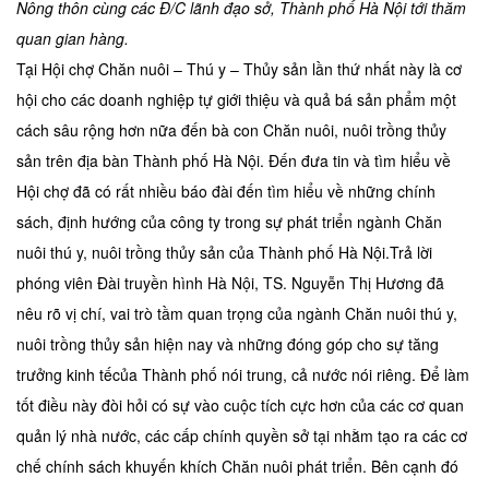
Nông thôn cùng các Đ/C lãnh đạo sở, Thành phố Hà Nội tới thăm
quan gian hàng.
Tại Hội chợ Chăn nuôi – Thú y – Thủy sản lần thứ nhất này là cơ
hội cho các doanh nghiệp tự giới thiệu và quả bá sản phẩm một
cách sâu rộng hơn nữa đến bà con Chăn nuôi, nuôi trồng thủy
sản trên địa bàn Thành phố Hà Nội. Đến đưa tin và tìm hiểu về
Hội chợ đã có rất nhiều báo đài đến tìm hiểu về những chính
sách, định hướng của công ty trong sự phát triển ngành Chăn
nuôi thú y, nuôi trồng thủy sản của Thành phố Hà Nội.Trả lời
phóng viên Đài truyền hình Hà Nội, TS. Nguyễn Thị Hương đã
nêu rõ vị chí, vai trò tầm quan trọng của ngành Chăn nuôi thú y,
nuôi trồng thủy sản hiện nay và những đóng góp cho sự tăng
trưởng kinh tếcủa Thành phố nói trung, cả nước nói riêng. Để làm
tốt điều này đòi hỏi có sự vào cuộc tích cực hơn của các cơ quan
quản lý nhà nước, các cấp chính quyền sở tại nhằm tạo ra các cơ
chế chính sách khuyến khích Chăn nuôi phát triển. Bên cạnh đó