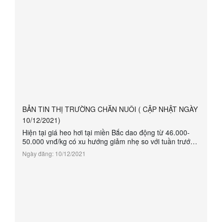
BẢN TIN THỊ TRƯỜNG CHĂN NUÔI ( CẬP NHẬT NGÀY
10/12/2021)
Hiện tại giá heo hơi tại miền Bắc dao động từ 46.000-
50.000 vnđ/kg có xu hướng giảm nhẹ so với tuần trước.
- Giá heo con vẫn đang có chiều hướng ổn định ở các
Ngày đăng: 10/12/2021
vùng. Giá heo con tại các hộ chăn nuôi dao động
1.1000- 1.3000 vnđ/con. - Tình hình Dịch Tả Lợn Châu
Phi tại miền bắc vẫn vẫn tiếp tục nổ mạnh gây thiệt hại
vô cùng to lớn với bà con chăn nuôi. Bệnh tai xanh, giả
dạ...