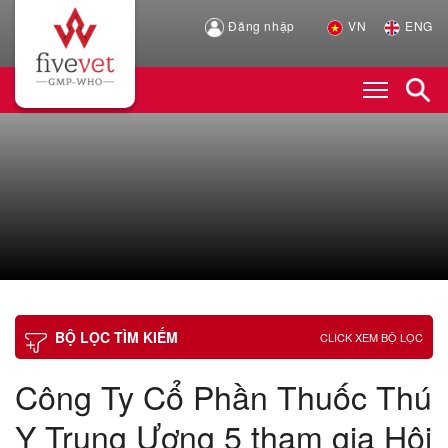
Đăng nhập
VN
ENG
BỘ LỌC TÌM KIẾM
CLICK XEM BỘ LỌC
Công Ty Cổ Phần Thuốc Thú
Y Trung Ương 5 tham gia Hội