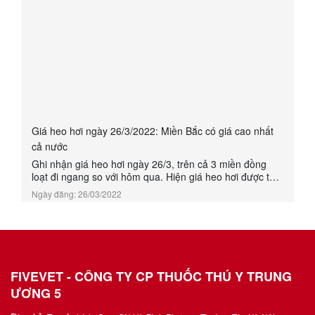
Giá heo hơi ngày 26/3/2022: Miền Bắc có giá cao nhất
cả nước
Ghi nhận giá heo hơi ngày 26/3, trên cả 3 miền đồng
loạt đi ngang so với hôm qua. Hiện giá heo hơi được thu
mua trong khoảng 52.000 - 57.000 đồng/kg.
Ngày đăng: 26/03/2022
FIVEVET - CÔNG TY CP THUỐC THÚ Y TRUNG
ƯƠNG 5