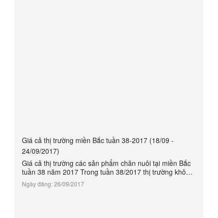
Giá cả thị trường miền Bắc tuần 38-2017 (18/09 -
24/09/2017)
Giá cả thị trường các sản phẩm chăn nuôi tại miền Bắc
tuần 38 năm 2017 Trong tuần 38/2017 thị trường không
có quá nhiều thay đổi. Giá heo hơi vẫn tăng giảm thất
Ngày đăng: 26/09/2017
thường không có quy luật và không có dấu hiệu tăng
mạnh hay bền vững.