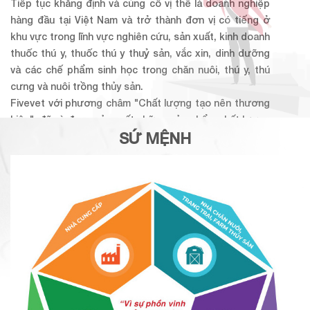
Tiếp tục khẳng định và củng cố vị thế là doanh nghiệp
hàng đầu tại Việt Nam và trở thành đơn vị có tiếng ở
khu vực trong lĩnh vực nghiên cứu, sản xuất, kinh doanh
thuốc thú y, thuốc thú y thuỷ sản, vắc xin, dinh dưỡng
và các chế phẩm sinh học trong chăn nuôi, thú y, thú
cưng và nuôi trồng thủy sản.
Fivevet với phương châm
"Chất lượng tạo nên thương
hiệu", đã và đang sản xuất những sản phẩm chất lượng
SỨ MỆNH
cao
vì sức khỏe vật nuôi, vì sức khỏe cộng đồng bền
vững
.