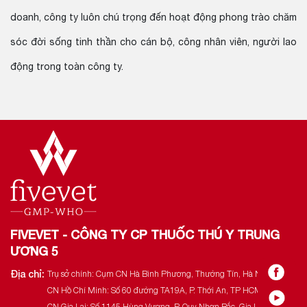
doanh, công ty luôn chú trọng đến hoạt động phong trào chăm
sóc đời sống tinh thần cho cán bộ, công nhân viên, người lao
động trong toàn công ty.
FIVEVET - CÔNG TY CP THUỐC THÚ Y TRUNG
ƯƠNG 5
Địa chỉ:
Trụ sở chính: Cụm CN Hà Bình Phương, Thường Tín, Hà Nội.
CN Hồ Chí Minh: Số 60 đường TA19A, P. Thới An, TP HCM.
CN Gia Lai: Số 1145 Hùng Vương, P. Quy Nhơn Bắc, Gia Lai.