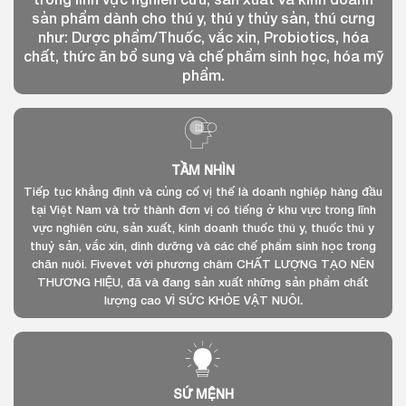
sản phẩm dành cho thú y, thú y thủy sản, thú cưng
như: Dược phẩm/Thuốc, vắc xin, Probiotics, hóa
chất, thức ăn bổ sung và chế phẩm sinh học, hóa mỹ
phẩm.
TẦM NHÌN
​Tiếp tục khẳng định và củng cố vị thế là doanh nghiệp hàng đầu
tại Việt Nam và trở thành đơn vị có tiếng ở khu vực trong lĩnh
vực nghiên cứu, sản xuất, kinh doanh thuốc thú y, thuốc thú y
thuỷ sản, vắc xin, dinh dưỡng và các chế phẩm sinh học trong
chăn nuôi. Fivevet với phương châm CHẤT LƯỢNG TẠO NÊN
THƯƠNG HIỆU, đã và đang sản xuất những sản phẩm chất
lượng cao VÌ SỨC KHỎE VẬT NUÔI
.
SỨ MỆNH