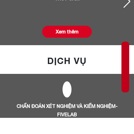
Xem thêm
DỊCH VỤ
CHẨN ĐOÁN XÉT NGHIỆM VÀ KIỂM NGHIỆM-
FIVELAB
FIVELAB là trung tâm chẩn đoán xét
nghiệm và kiểm nghiệm thú y trực thuộc